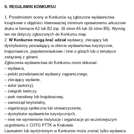
II. REGULAMIN KONKURSU
1. Przedmiotem oceny w Konkursie są zgłoszone wydawnictwa
książkowe o objętości równoważnej minimum oprawionemu arkuszowi
druku w formacie A2 lub B2 (np. 16 stron A5 lub 16 stron B5). Wymóg
ten nie dotyczy zgłoszonych do Konkursu map.
2.
W Konkursie mogą brać udział
wydawcy, zlecający lub
dystrybutorzy posiadający w ofercie wydawnictwa turystyczne,
krajoznawcze, popularnonaukowe i inne o górach lub o tematyce
związanej z górami.
Zgłoszenia wydawnictwa do Konkursu może dokonać:
– wydawca,
– polski przedstawiciel wydawcy zagranicznego,
– zlecający wydanie,
– autor (autorzy),
– związek twórczy,
– park narodowy lub krajobrazowy,
– samorząd terytorialny,
– organizacja społeczna lub stowarzyszenie,
– dystrybutor wydawnictw turystycznych,
– inne nie wymienione instytucje i organizacje po wcześniejszym
uzgodnieniu z COTG PTTK w Krakowie.
Laureatem lub wyróżnionym w Konkursie może zostać tylko wydawca