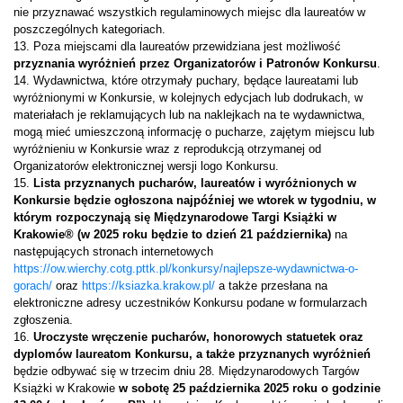
nie przyznawać wszystkich regulaminowych miejsc dla laureatów w
poszczególnych kategoriach.
13. Poza miejscami dla laureatów przewidziana jest możliwość
przyznania wyróżnień przez Organizatorów i Patronów Konkursu
.
14. Wydawnictwa, które otrzymały puchary, będące laureatami lub
wyróżnionymi w Konkursie, w kolejnych edycjach lub dodrukach, w
materiałach je reklamujących lub na naklejkach na te wydawnictwa,
mogą mieć umieszczoną informację o pucharze, zajętym miejscu lub
wyróżnieniu w Konkursie wraz z reprodukcją otrzymanej od
Organizatorów elektronicznej wersji logo Konkursu.
15.
Lista przyznanych pucharów, laureatów i wyróżnionych w
Konkursie będzie ogłoszona najpóźniej we wtorek w tygodniu, w
którym rozpoczynają się Międzynarodowe Targi Książki w
Krakowie® (w 2025 roku będzie to dzień 21 października)
na
następujących stronach internetowych
https://ow.wierchy.cotg.pttk.pl/konkursy/najlepsze-wydawnictwa-o-
gorach/
oraz
https://ksiazka.krakow.pl/
a także przesłana na
elektroniczne adresy uczestników Konkursu podane w formularzach
zgłoszenia.
16.
Uroczyste wręczenie pucharów, honorowych statuetek oraz
dyplomów laureatom Konkursu, a także przyznanych wyróżnień
będzie odbywać się w trzecim dniu 28. Międzynarodowych Targów
Książki w Krakowie
w sobotę 25 października 2025 roku o godzinie