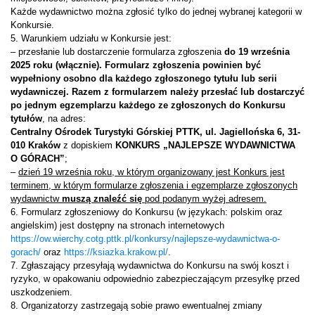
Każde wydawnictwo można zgłosić tylko do jednej wybranej kategorii w
Konkursie.
5. Warunkiem udziału w Konkursie jest:
– przesłanie lub dostarczenie formularza zgłoszenia
do 19 września
2025 roku (włącznie). Formularz zgłoszenia powinien być
wypełniony osobno dla każdego zgłoszonego tytułu lub serii
wydawniczej. Razem z formularzem należy przesłać lub dostarczyć
po jednym egzemplarzu każdego ze zgłoszonych do Konkursu
tytułów
, na adres:
Centralny Ośrodek Turystyki Górskiej PTTK, ul. Jagiellońska 6, 31-
010 Kraków
z dopiskiem
KONKURS „NAJLEPSZE WYDAWNICTWA
O GÓRACH”
;
–
dzień 19 września roku, w którym organizowany jest Konkurs jest
terminem, w którym formularze zgłoszenia i egzemplarze zgłoszonych
wydawnictw
muszą znaleźć się
pod podanym wyżej adresem.
6. Formularz zgłoszeniowy do Konkursu (w językach: polskim oraz
angielskim) jest dostępny na stronach internetowych
https://ow.wierchy.cotg.pttk.pl/konkursy/najlepsze-wydawnictwa-o-
gorach/
oraz
https://ksiazka.krakow.pl/
.
7. Zgłaszający przesyłają wydawnictwa do Konkursu na swój koszt i
ryzyko, w opakowaniu odpowiednio zabezpieczającym przesyłkę przed
uszkodzeniem.
8. Organizatorzy zastrzegają sobie prawo ewentualnej zmiany