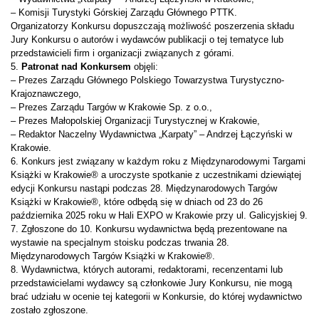
– Komisji Turystyki Górskiej Zarządu Głównego PTTK.
Organizatorzy Konkursu dopuszczają możliwość poszerzenia składu
Jury Konkursu o autorów i wydawców publikacji o tej tematyce lub
przedstawicieli firm i organizacji związanych z górami.
5.
Patronat nad Konkursem
objęli:
– Prezes Zarządu Głównego Polskiego Towarzystwa Turystyczno-
Krajoznawczego,
– Prezes Zarządu Targów w Krakowie Sp. z o.o.,
– Prezes Małopolskiej Organizacji Turystycznej w Krakowie,
– Redaktor Naczelny Wydawnictwa „Karpaty” – Andrzej Łączyński w
Krakowie.
6. Konkurs jest związany w każdym roku z Międzynarodowymi Targami
Książki w Krakowie® a uroczyste spotkanie z uczestnikami dziewiątej
edycji Konkursu nastąpi podczas 28. Międzynarodowych Targów
Książki w Krakowie®, które odbędą się w dniach od 23 do 26
października 2025 roku w Hali EXPO w Krakowie przy ul. Galicyjskiej 9.
7. Zgłoszone do 10. Konkursu wydawnictwa będą prezentowane na
wystawie na specjalnym stoisku podczas trwania 28.
Międzynarodowych Targów Książki w Krakowie®.
8. Wydawnictwa, których autorami, redaktorami, recenzentami lub
przedstawicielami wydawcy są członkowie Jury Konkursu, nie mogą
brać udziału w ocenie tej kategorii w Konkursie, do której wydawnictwo
zostało zgłoszone.