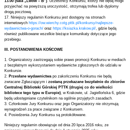
13.00 (sala „Lwów – B”)
. Uczestnicy Konkursu, którzy nie będą mogli
przyjechać na powyższą uroczystość, otrzymają trofea lub dyplomy
drogą pocztową.
17. Niniejszy regulamin Konkursu jest dostępny na stronach
internetowych
https://ow.wierchy.cotg.pttk.pl/konkursy/najlepsze-
wydawnictwa-o-gorach/
oraz
https://ksiazka.krakow.pl/
, gdzie będą
również publikowane wszelkie bieżące komunikaty dotyczące jego
przebiegu.
III. POSTANOWIENIA KOŃCOWE
1. Organizatorzy zastrzegają sobie prawo promocji Konkursu w mediach
z bezpłatnym wykorzystaniem wydawnictw zgłoszonych do udziału w
Konkursie.
2.
Przesłane wydawnictwa
po zakończeniu Konkursu nie będą
zwracane Zgłaszającym i
zostaną przekazane bezpłatnie do zbiorów
Centralnej Biblioteki Górskiej PTTK (drugiej co do wielkości
bibliotece tego typu w Europie)
, w Krakowie, ul. Jagiellońska 6, gdzie
będą udostępniane czytelnikom na ogólnie przyjętych zasadach.
3. Członkowie Jury Konkursu oraz jego Organizatorzy nie otrzymują
wynagrodzeń za prace związane z Konkursem.
4. Posiedzenia Jury Konkursu są protokółowane.
Niniejszy regulamin obowiązuje od dnia 20 lipca 2016 roku, ze