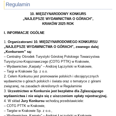
Regulamin
10. MIĘDZYNARODOWY KONKURS
„NAJLEPSZE WYDAWNICTWA O GÓRACH”,
KRAKÓW 2025 ROK
I. INFORMACJE OGÓLNE
1.
Organizatorami 10. MIĘDZYNARODOWEGO KONKURSU
„NAJLEPSZE WYDAWNICTWA O GÓRACH”, zwanego dalej
„Konkursem” są:
– Centralny Ośrodek Turystyki Górskiej Polskiego Towarzystwa
Turystyczno-Krajoznawczego (COTG PTTK) w Krakowie,
– Wydawnictwo „Karpaty” – Andrzej Łączyński w Krakowie,
– Targi w Krakowie Sp. z o.o.
2. Celem Konkursu jest promowanie polskich i obcojęzycznych
wydawnictw o górach polskich i świata oraz o tematyce z górami
związanej, na zasadach określonych w Regulaminie
3.
Uczestnictwo w Konkursie jest bezpłatne dla Zgłaszającego
wydawnictwa i nie wiąże się z uiszczeniem opłaty rejestracyjnej.
4. W skład
Jury Konkursu
wchodzą przedstawiciele:
– COTG PTTK w Krakowie,
– Targów w Krakowie Sp. z o.o.,
– Wydawnictwa „Karpaty” – Andrzej Łączyński w Krakowie,