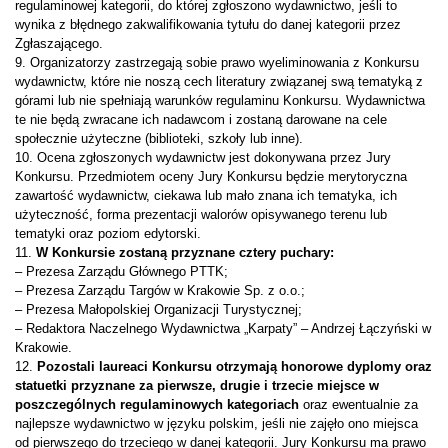
regulaminowej kategorii, do której zgłoszono wydawnictwo, jeśli to
wynika z błędnego zakwalifikowania tytułu do danej kategorii przez
Zgłaszającego.
9. Organizatorzy zastrzegają sobie prawo wyeliminowania z Konkursu
wydawnictw, które nie noszą cech literatury związanej swą tematyką z
górami lub nie spełniają warunków regulaminu Konkursu. Wydawnictwa
te nie będą zwracane ich nadawcom i zostaną darowane na cele
społecznie użyteczne (biblioteki, szkoły lub inne).
10. Ocena zgłoszonych wydawnictw jest dokonywana przez Jury
Konkursu. Przedmiotem oceny Jury Konkursu będzie merytoryczna
zawartość wydawnictw, ciekawa lub mało znana ich tematyka, ich
użyteczność, forma prezentacji walorów opisywanego terenu lub
tematyki oraz poziom edytorski.
11.
W Konkursie zostaną przyznane cztery puchary:
– Prezesa Zarządu Głównego PTTK;
– Prezesa Zarządu Targów w Krakowie Sp. z o.o.;
– Prezesa Małopolskiej Organizacji Turystycznej;
– Redaktora Naczelnego Wydawnictwa „Karpaty” – Andrzej Łączyński w
Krakowie.
12.
Pozostali laureaci Konkursu otrzymają honorowe dyplomy oraz
statuetki przyznane za pierwsze, drugie i trzecie miejsce w
poszczególnych regulaminowych kategoriach
oraz ewentualnie za
najlepsze wydawnictwo w języku polskim, jeśli nie zajęło ono miejsca
od pierwszego do trzeciego w danej kategorii. Jury Konkursu ma prawo