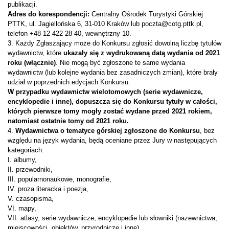
publikacji.
Adres do korespondencji:
Centralny Ośrodek Turystyki Górskiej
PTTK, ul. Jagiellońska 6, 31-010 Kraków lub poczta@cotg.pttk.pl,
telefon +48 12 422 28 40, wewnętrzny 10.
3. Każdy Zgłaszający może do Konkursu zgłosić dowolną liczbę tytułów
wydawnictw, które
ukazały się z wydrukowaną datą wydania od 2021
roku (włącznie)
. Nie mogą być zgłoszone te same wydania
wydawnictw (lub kolejne wydania bez zasadniczych zmian), które brały
udział w poprzednich edycjach Konkursu.
W przypadku wydawnictw wielotomowych (serie wydawnicze,
encyklopedie i inne), dopuszcza się do Konkursu tytuły w całości,
których pierwsze tomy mogły zostać wydane przed 2021 rokiem,
natomiast ostatnie tomy od 2021 roku.
4.
Wydawnictwa o tematyce górskiej zgłoszone do Konkursu
, bez
względu na język wydania, będą oceniane przez Jury w następujących
kategoriach:
I. albumy,
II. przewodniki,
III. popularnonaukowe, monografie,
IV. proza literacka i poezja,
V. czasopisma,
VI. mapy,
VII. atlasy, serie wydawnicze, encyklopedie lub słowniki (nazewnictwa,
miejscowości, obiektów, przyrodnicze i inne).