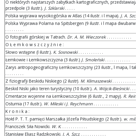
O niektórych najstarszych zabytkach kartograficznych, przedstawiają
przedpole (3 ilustr.).
J. Szklarski
. . . . .
Polska wyprawa wysokogórska w Atlas (14 ilustr. i l mapa).
J. A. Sz
Polska Wyprawa Polarna na Spitsbergen (9 ilustr. i l mapa dwubarw
. . . . . . . . .
O fotografii górskiej w Tatrach.
Dr. A. M. Wieczorek
. . . . . . . . . . . .
O Ł e m k o w s z c z y ź n i e :
Słowo wstępne (l ilustr.).
K. Sosnowski
. . . . . . . . . . . .
Łemkowie i Łemkowszczyzna (3 ilustr.)
J. Smoleński
. . . . . . . . . . . .
Zarys antropogeograficzny Łemkowszczyzny (23 ilustr., l mapa, l ta
. . . . . . . . .
Z fiziografji Beskidu Niskiego (2 ilustr).
M. Klimaszewski
. . . . . . . . . . . 
Beskid Niski jako teren turystyczny (10 ilustr.).
A. Wójcik-Bieśnicki
. . . 
Cmentarze wojenne na Łemkowszczyźnie (6 ilustr., 2 mapy).
R. Rei
Osturnia (17 ilustr.).
W. Mileski i J. Reychmann
. . . . . . . . . . . .
K r o n i k a :
Hołd P. T. T. pamięci Marszałka Józefa Piłsudskiego (2 Ilustr.).
w. mil
Franciszek Siła Nowicki.
W. K
. . . . . . . . . . . . .
Stanisław Eliasz Radzikowski.
J. A. Szcz
. . . . . . . . . . . . .