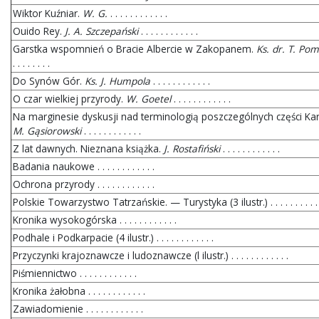
Wiktor Kuźniar.
W. G.
. . . . . . . . . . . .
Ouido Rey.
J. A. Szczepański
. . . . . . . . . . . .
Garstka wspomnień o Bracie Albercie w Zakopanem.
Ks. dr. T. Pom
. . . . . . . .
Do Synów Gór.
Ks. J. Humpola
. . . . . . . . . . . .
O czar wielkiej przyrody.
W. Goetel
. . . . . . . . . . . .
Na marginesie dyskusji nad terminologią poszczególnych części Ka
M. Gąsiorowski
. . . . . . . . . . . .
Z lat dawnych. Nieznana książka.
J. Rostafiński
. . . . . . . . . . . .
Badania naukowe . . . . . . . . . . . .
Ochrona przyrody . . . . . . . . . . . .
Polskie Towarzystwo Tatrzańskie. — Turystyka (3 ilustr.) . . . . . . . . . . 
Kronika wysokogórska . . . . . . . . . . . .
Podhale i Podkarpacie (4 ilustr.) . . . . . . . . . . . .
Przyczynki krajoznawcze i ludoznawcze (l ilustr.) . . . . . . . . . . . .
Piśmiennictwo . . . . . . . . . . . .
Kronika żałobna . . . . . . . . . . . .
Zawiadomienie . . . . . . . . . . . .