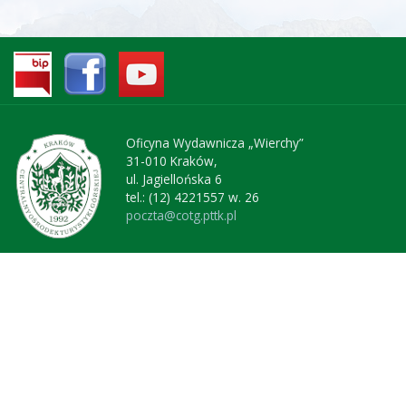
Oficyna Wydawnicza „Wierchy”
31-010 Kraków,
ul. Jagiellońska 6
tel.: (12) 4221557 w. 26
poczta@cotg.pttk.pl