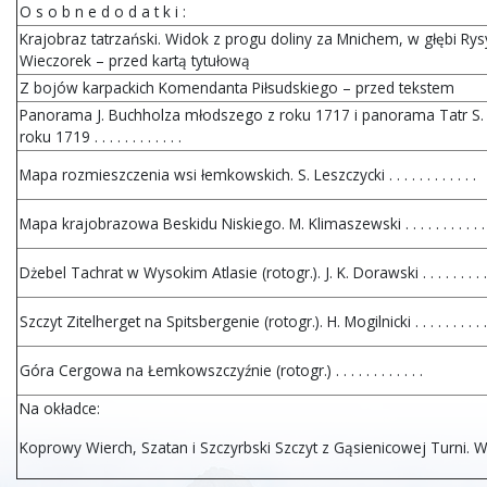
O s o b n e d o d a t k i :
Krajobraz tatrzański. Widok z progu doliny za Mnichem, w głębi Rysy
Wieczorek – przed kartą tytułową
Z bojów karpackich Komendanta Piłsudskiego – przed tekstem
Panorama J. Buchholza młodszego z roku 1717 i panorama Tatr S. 
roku 1719 . . . . . . . . . . . .
Mapa rozmieszczenia wsi łemkowskich. S. Leszczycki . . . . . . . . . . . .
Mapa krajobrazowa Beskidu Niskiego. M. Klimaszewski . . . . . . . . . . . 
Dżebel Tachrat w Wysokim Atlasie (rotogr.). J. K. Dorawski . . . . . . . . . .
Szczyt Zitelherget na Spitsbergenie (rotogr.). H. Mogilnicki . . . . . . . . . . 
Góra Cergowa na Łemkowszczyźnie (rotogr.) . . . . . . . . . . . .
Na okładce:
Koprowy Wierch, Szatan i Szczyrbski Szczyt z Gąsienicowej Turni. W.