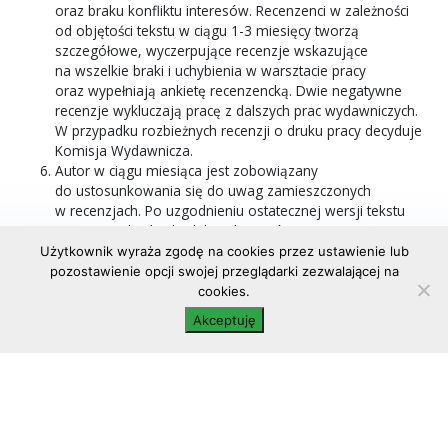
oraz braku konfliktu interesów. Recenzenci w zależności
od objętości tekstu w ciągu 1-3 miesięcy tworzą
szczegółowe, wyczerpujące recenzje wskazujące
na wszelkie braki i uchybienia w warsztacie pracy
oraz wypełniają ankietę recenzencką. Dwie negatywne
recenzje wykluczają pracę z dalszych prac wydawniczych.
W przypadku rozbieżnych recenzji o druku pracy decyduje
Komisja Wydawnicza.
Autor w ciągu miesiąca jest zobowiązany
do ustosunkowania się do uwag zamieszczonych
w recenzjach. Po uzgodnieniu ostatecznej wersji tekstu
praca przechodzi do dalszych etapów procesu
wydawniczego.
Użytkownik wyraża zgodę na cookies przez ustawienie lub
pozostawienie opcji swojej przeglądarki zezwalającej na
cookies.
Akceptuję
Oficyna Wydawnicza „Wierchy”
31-010 Kraków,