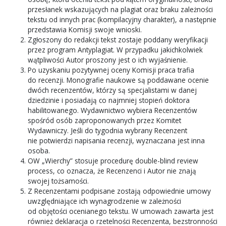
przesłanek wskazujących na plagiat oraz braku zależności
tekstu od innych prac (kompilacyjny charakter), a następnie
przedstawia Komisji swoje wnioski.
Zgłoszony do redakcji tekst zostaje poddany weryfikacji
przez program Antyplagiat. W przypadku jakichkolwiek
wątpliwości Autor proszony jest o ich wyjaśnienie.
Po uzyskaniu pozytywnej oceny Komisji praca trafia
do recenzji. Monografie naukowe są poddawane ocenie
dwóch recenzentów, którzy są specjalistami w danej
dziedzinie i posiadają co najmniej stopień doktora
habilitowanego. Wydawnictwo wybiera Recenzentów
spośród osób zaproponowanych przez Komitet
Wydawniczy. Jeśli do tygodnia wybrany Recenzent
nie potwierdzi napisania recenzji, wyznaczana jest inna
osoba.
OW „Wierchy” stosuje procedurę double-blind review
process, co oznacza, że Recenzenci i Autor nie znają
swojej tożsamości.
Z Recenzentami podpisane zostają odpowiednie umowy
uwzględniające ich wynagrodzenie w zależności
od objętości ocenianego tekstu. W umowach zawarta jest
również deklaracja o rzetelności Recenzenta, bezstronności