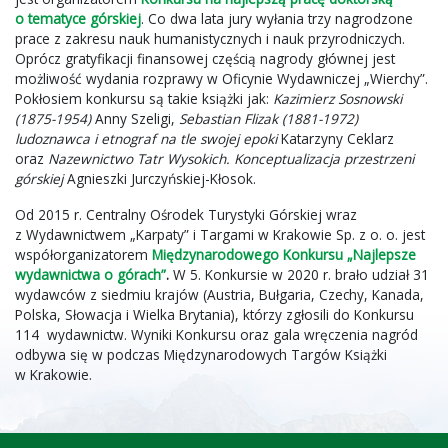
o tematyce górskiej
. Co dwa lata jury wyłania trzy nagrodzone
prace z zakresu nauk humanistycznych i nauk przyrodniczych.
Oprócz gratyfikacji finansowej częścią nagrody głównej jest
możliwość wydania rozprawy w Oficynie Wydawniczej „Wierchy”.
Pokłosiem konkursu są takie książki jak:
Kazimierz Sosnowski
(1875-1954)
Anny Szeligi,
Sebastian Flizak (1881-1972)
ludoznawca i etnograf na tle swojej epoki
Katarzyny Ceklarz
oraz
Nazewnictwo Tatr Wysokich. Konceptualizacja przestrzeni
górskiej
Agnieszki Jurczyńskiej-Kłosok.
Od 2015 r. Centralny Ośrodek Turystyki Górskiej wraz
z Wydawnictwem „Karpaty” i Targami w Krakowie Sp. z o. o. jest
współorganizatorem
Międzynarodowego Konkursu „Najlepsze
wydawnictwa o górach”
.
W 5. Konkursie w 2020 r. brało udział 31
wydawców z siedmiu krajów (Austria, Bułgaria, Czechy, Kanada,
Polska, Słowacja i Wielka Brytania), którzy zgłosili do Konkursu
114 wydawnictw. Wyniki Konkursu oraz gala wręczenia nagród
odbywa się w podczas Międzynarodowych Targów Książki
w Krakowie.