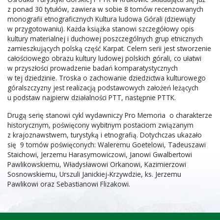
z ponad 30 tytułów, zawiera w sobie 8 tomów recenzowanych
monografii etnograficznych Kultura ludowa Górali (dziewiąty
w przygotowaniu). Każda książka stanowi szczegółowy opis
kultury materialnej i duchowej poszczególnych grup etnicznych
zamieszkujących polską część Karpat. Celem serii jest stworzenie
całościowego obrazu kultury ludowej polskich górali, co ułatwi
w przyszłości prowadzenie badań komparatystycznych
w tej dziedzinie. Troska o zachowanie dziedzictwa kulturowego
góralszczyzny jest realizacją podstawowych założeń leżących
u podstaw najpierw działalności PTT, następnie PTTK.
Drugą serię stanowi cykl wydawniczy Pro Memoria o charakterze
historycznym, poświęcony wybitnym postaciom związanym
z krajoznawstwem, turystyką i etnografią. Dotychczas ukazało
się 9 tomów poświęconych: Waleremu Goetelowi, Tadeuszawi
Staichowi, Jerzemu Harasymowiczowi, Janowi Gwalbertowi
Pawlikowskiemu, Władysławowi Orkanowi, Kazimierzowi
Sosnowskiemu, Urszuli Janickiej-Krzywdzie, ks. Jerzemu
Pawlikowi oraz Sebastianowi Flizakowi.