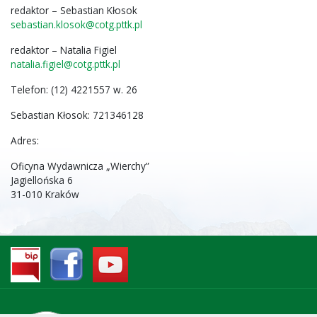
redaktor – Sebastian Kłosok
sebastian.klosok@cotg.pttk.pl
redaktor – Natalia Figiel
natalia.figiel@cotg.pttk.pl
Telefon: (12) 4221557 w. 26
Sebastian Kłosok: 721346128
Adres:
Oficyna Wydawnicza „Wierchy”
Jagiellońska 6
31-010 Kraków