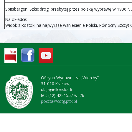
Spitsbergen. Szkic drogi przebytej przez polską wyprawę w 1936 r. . . . . .
Na okładce:
Widok z Roztoki na najwyższe wzniesienie Polski, Północny Szczyt 
Oficyna Wydawnicza „Wierchy”
31-010 Kraków,
ul. Jagiellońska 6
tel.: (12) 4221557 w. 26
poczta@cotg.pttk.pl