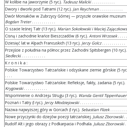
W kolibie na Jaworzynie (5 ryc.).
Tadeusz Malicki
. . . . . . . . . . . .
Dwory i dworki pod Tatrami (12 ryc.).
Jan Reychman
. . . . . . . . . . . .
Dwór Moniaków w Zubrzycy Górnej — przyszłe orawskie muzeum reg
Bogdan Treter
. . . . . . . . . . . .
O szacie leśnej Tatr (13 ryc.).
Marian Sokołowski i Maciej Zajączkows
Cisną i zachodnie krańce Bieszczadów (6 ryc.).
Antoni Wrzosek
. . . . .
Dziesięć lat w Alpach Francuskich (13 ryc.).
Jerzy Golcz
. . . . . . . . . . . .
Przejście z południa na północ przez Zachodni Spitsbergen (10 ryc.)
Siedlecki
. . . . . . . . . . . . .
K r o n i k a :
Polskie Towarzystwo Tatrzańskie i odzyskane ziemie górskie (5 ryc.). (— 
. . . .
Polskie Towarzystwo Tatrzańskie: Refleksje, fakty, zadania (5 ryc.).
Krygowski
. . . . . . . . . . . .
Wspomnienie o Andrzeju Strugu (3 ryc.).
Wanda Gentil Tippenhauer
Poznań i Tatry (l ryc.).
Jerzy Młodziejowski
. . . . . . . . . . . .
Nazwa najwyższej góry w Gorcach (l ryc.).
Sebastian Flizek
. . . . . . . . 
Nowe przyczynki do dziejów poezji tatrzańskiej.
Juliusz Zborowski
. .
Rudolf Alt i jego obrazy z Podkarpacia i Podhala.
Juliusz Zborowski
. .