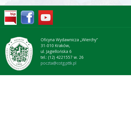
Oficyna Wydawnicza „Wierchy”
31-010 Kraków,
ul. Jagiellońska 6
tel.: (12) 4221557 w. 26
poczta@cotg.pttk.pl