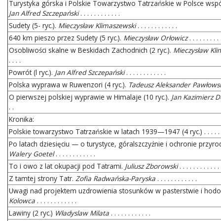
Turystyka górska i Polskie Towarzystwo Tatrzańskie w Polsce współc
Jan Alfred Szczepański
. . . . . . . . . . . .
Sudety (5- ryc.).
Mieczysław Klimaszewski
. . . . . . . . . . . .
640 km pieszo przez Sudety (5 ryc.).
Mieczysław Orłowicz
. . . . . . . . . 
Osobliwości skalne w Beskidach Zachodnich (2 ryc.).
Mieczysław Kli
. . . .
Powrót (l ryc.).
Jan Alfred Szczepański
. . . . . . . . . . . .
Polska wyprawa w Ruwenzori (4 ryc.).
Tadeusz Aleksander Pawłows
O pierwszej polskiej wyprawie w Himalaje (10 ryc.).
Jan Kazimierz D
. .
Kronika:
Polskie towarzystwo Tatrzańskie w latach 1939—1947 (4 ryc.) . . . . . . . 
Po latach dziesięciu — o turystyce, góralszczyźnie i ochronie przyrody
Walery Goetel
. . . . . . . . . . . .
To i owo z lat okupacji pod Tatrami.
Juliusz Zborowski
. . . . . . . . . . . .
Z tamtej strony Tatr.
Zofia Radwańska-Paryska
. . . . . . . . . . . .
Uwagi nad projektem uzdrowienia stosunków w pasterstwie i hodo
Kolowca
. . . . . . . . . . . .
Lawiny (2 ryc.)
Władyslaw Milata
. . . . . . . . . . . .