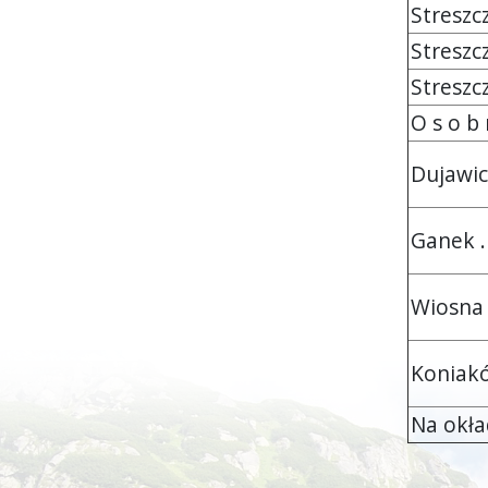
Streszcze
Streszcze
Streszcze
O s o b n
Dujawica (
Ganek . . .
Wiosna na
Koniaków 
Na okła