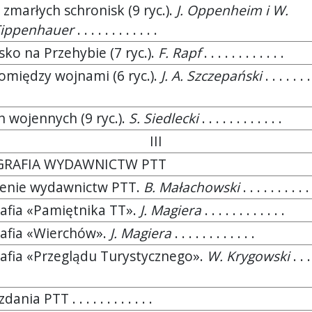
 zmarłych schronisk (9 ryc.).
J. Oppenheim i W.
Tippenhauer
. . . . . . . . . . . .
sko na Przehybie (7 ryc.).
F. Rapf
. . . . . . . . . . . .
omiędzy wojnami (6 ryc.).
J. A. Szczepański
. . . . . . .
h wojennych (9 ryc.).
S. Siedlecki
. . . . . . . . . . . .
III
GRAFIA WYDAWNICTW PTT
ienie wydawnictw PTT.
B. Małachowski
. . . . . . . . . .
rafia «Pamiętnika TT».
J. Magiera
. . . . . . . . . . . .
rafia «Wierchów».
J. Magiera
. . . . . . . . . . . .
rafia «Przeglądu Turystycznego».
W. Krygowski
. . .
nia PTT . . . . . . . . . . . .