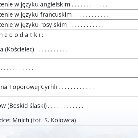
nie w języku angielskim . . . . . . . . . . . .
nie w języku francuskim . . . . . . . . . . . .
nie w języku rosyjskim . . . . . . . . . . . .
 e d o d a t k i :
Kościelec) . . . . . . . . . . . .
 . . . . . . . . .
 Toporowej Cyrhli . . . . . . . . . . . .
(Beskid śląski) . . . . . . . . . . . .
dce: Mnich (fot. S. Kolowca)