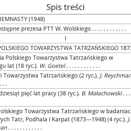
Spis treści
IEMNASTY (1948)
tępne prezesa PTT W. Wolskiego . . . . . . . . . . . .
I
 POLSKIEGO TOWARZYSTWA TATRZAŃSKIEGO 18
ia Polskiego Towarzystwa Tatrzańskiego w
u lat (18 ryc.).
W. Goetel
. . . . . . . . . . . .
i Towarzystwa Tatrzańskiego (2 ryc.).
J. Reychma
. . .
iesiąt pięć lat pracy (38 ryc.).
B. Małachowski
. . .
Polskiego Towarzystwa Tatrzańskiego w badania
ch Tatr, Podhala i Karpat (1873—1948) (4 ryc.).
J.
man
. . . . . . . . . . . .