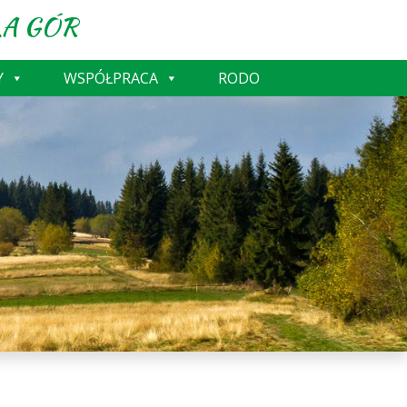
A GÓR
Y
WSPÓŁPRACA
RODO