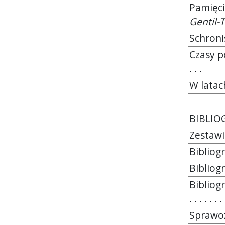
Pamięci
Gentil-
Schroni
Czasy p
. . .
W latac
BIBLIO
Zestaw
Bibliog
Bibliog
Bibliog
. . . . . . .
Sprawozda