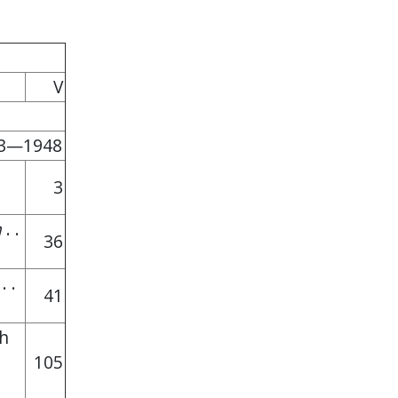
V
73—1948
3
n
. .
36
 . .
41
ch
105