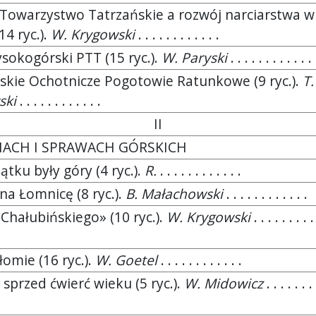
 Towarzystwo Tatrzańskie a rozwój narciarstwa w
14 ryc.).
W. Krygowski
. . . . . . . . . . . .
sokogórski PTT (15 ryc.).
W. Paryski
. . . . . . . . . . . .
skie Ochotnicze Pogotowie Ratunkowe (9 ryc.).
T.
ski
. . . . . . . . . . . .
II
IACH I SPRAWACH GÓRSKICH
ątku były góry (4 ryc.).
R.
. . . . . . . . . . . .
 na Łomnicę (8 ryc.).
B. Małachowski
. . . . . . . . . . . .
Chałubińskiego» (10 ryc.).
W. Krygowski
. . . . . . . . .
łomie (16 ryc.).
W. Goetel
. . . . . . . . . . . .
 sprzed ćwierć wieku (5 ryc.).
W. Midowicz
. . . . . . . 