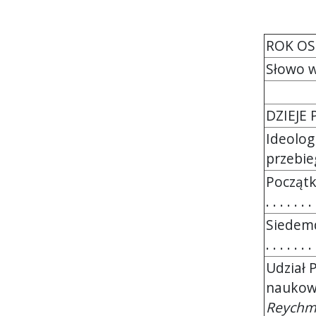
ROK OS
Słowo ws
DZIEJE
Ideolog
przebieg
Początk
. . . . . . . 
Siedemdz
. . . . . . .
Udział 
naukowy
Reych