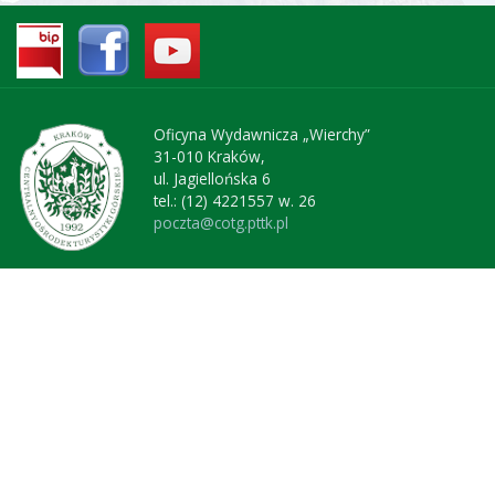
Oficyna Wydawnicza „Wierchy”
31-010 Kraków,
ul. Jagiellońska 6
tel.: (12) 4221557 w. 26
poczta@cotg.pttk.pl