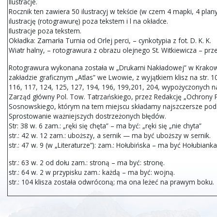
Ilustracje.
Rocznik ten zawiera 50 ilustracyj w tekście (w czem 4 mapki, 4 plany 
ilustrację (rotograwurę) poza tekstem i l na okładce.
Ilustracje poza tekstem.
Okładka: Zamarła Turnia od Orlej perci, – cynkotypia z fot. D. K. K.
Wiatr halny, – rotograwura z obrazu olejnego St. Witkiewicza – prze
Rotograwura wykonana została w „Drukarni Nakładowej” w Krakow
zakładzie graficznym „Atlas” we Lwowie, z wyjątkiem klisz na str. 1
116, 117, 124, 125, 127, 194, 196, 199,201, 204, wypożyczonych 
Zarząd główny Pol. Tow. Tatrzańskiego, przez Redakcję „Ochrony Pr
Sosnowskiego, którym na tem miejscu składamy najszczersze pod
Sprostowanie ważniejszych dostrzeżonych błędów.
Str: 38 w. 6 zam.: „ręki się chęta” – ma być: „ręki się „nie chyta”
str.: 42 w. 12 zam.: uboższy, a sernik — ma być uboższy w sernik.
str.: 47 w. 9 (w „Literaturze”): zam.: Hołubińska – ma być Hołubianka
str.: 63 w. 2 od dołu zam.: stroną – ma być: stronę.
str.: 64 w. 2 w przypisku zam.: każdą – ma być: wojną.
str.: 104 klisza została odwróconą; ma ona leżeć na prawym boku.