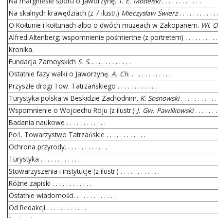
Na marginesie sporu o Jaworzynę.
T. E. Modelski
. . . . . . . . . . . .
Na skalnych krawędziach (z 7 ilustr.)
Mieczysław Świerz
. . . . . . . . . . . 
O Kołtunie i kołtunach albo o dwóch muzeach w Zakopanem.
Wł. 
Alfred Altenberg; wspomnienie pośmiertne (z portretem) . . . . . . . . . . 
Kronika.
Fundacja Zamoyskich
S. S
. . . . . . . . . . . . .
Ostatnie fazy walki o Jaworzynę.
A. Ch.
. . . . . . . . . . . .
Przyszłe drogi Tow. Tatrzańskiego . . . . . . . . . . . .
Turystyka polska w Beskidzie Zachodnim.
K. Sosnowski
. . . . . . . . . . .
Wspomnienie o Wojciechu Roju (z ilustr.)
J. Gw. Pawlikowski
. . . . . . .
Badania naukowe . . . . . . . . . . . .
Po1. Towarzystwo Tatrzańskie . . . . . . . . . . . .
Ochrona przyrody. . . . . . . . . . . . .
Turystyka . . . . . . . . . . . .
Stowarzyszenia i instytucje (z ilustr.) . . . . . . . . . . . .
Różne zapiski . . . . . . . . . . . .
Ostatnie wiadomości. . . . . . . . . . . . .
Od Redakcji . . . . . . . . . . . .