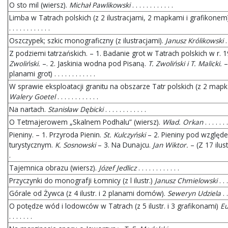
O sto mil (wiersz).
Michał Pawlikowski
. . . . . . . . . . . .
Limba w Tatrach polskich (z 2 ilustracjami, 2 mapkami i grafikonem
. . . . . . . . . . . .
Oszczypek; szkic monograficzny (z ilustracjami).
Janusz Królikowski
. 
Z podziemi tatrzańskich. – 1. Badanie grot w Tatrach polskich w r. 
Zwoliński.
–. 2. Jaskinia wodna pod Pisaną.
T. Zwoliński i T. Malicki.
– 
planami grot) . . . . . . . . . . . .
W sprawie eksploatacji granitu na obszarze Tatr polskich (z 2 mapk
Walery Goetel
. . . . . . . . . . . .
Na nartach.
Stanisław Dębicki
. . . . . . . . . . . .
O Tetmajerowem „Skalnem Podhalu” (wiersz).
Wład. Orkan
. . . . . . .
Pieniny. – 1. Przyroda Pienin.
St. Kulczyński
– 2. Pieniny pod względ
turystycznym.
K. Sosnowski
– 3. Na Dunajcu.
Jan Wiktor.
– (Z 17 ilustrac
.
Tajemnica obrazu (wiersz).
Józef Jedlicz
. . . . . . . . . . . .
Przyczynki do monografji Łomnicy (z l ilustr.)
Janusz Chmielowski
. . .
Górale od Żywca (z 4 ilustr. i 2 planami domów).
Seweryn Udziela
. .
O potędze wód i lodowców w Tatrach (z 5 ilustr. i 3 grafikonami)
Eu
. . . . . . .