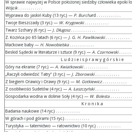
W sprawie najwyżej w Polsce położonej siedziby człowieka epoki l
Wójcik
. . . . . . . . . . . .
Wyprawa do jaskiń Kuby (13 ryc.) —
P. Burcha
rd . . . . . . . . . . . .
Twoje Bieszczady (3 ryc.) —
W. Krygowski
. . . . . . . . . . . .
Twarz Szchary (6 ryc.) —
J. Długosz
. . . . . . . . . . . .
Z. Kozińca po 65 latach (6 ryc.) —
J. G. H. Pawlikowski
. . . . . . . . . . . .
Maćkowe baby —
H. Nowobielska
. . . . . . . . . . . .
Beskid Sądecki w literaturze i sztuce (9 ryc.) —
A. Czarnowski
. . . . . . 
L u d z i e i s p r a w y g ó r s k i e
Góry na ekranie (7 ryc.) —
A. Kwiatkowski
. . . . . . . . . . . .
„Raczyli odwiedzić Tatry” (3 ryc.) —
J. Zborowski
. . . . . . . . . . . .
Z biegiem Orawicy i Orawy (9 ryc.) —
M. Gotkiewicz
. . . . . . . . . . . .
Z osobliwości Sudetów (4 ryc.) —
A. Łaszczyński
. . . . . . . . . . . .
Gospodarka wodna w dolinie Soły (4 ryc.) —
W. Bolesta
. . . . . . . . . . 
K r o n i k a
Badania naukowe (14 ryc.) . . . . . . . . . . . .
W górach i pod górami (15 ryc.) . . . . . . . . . . . .
Turystyka — taternictwo — ratownictwo (10 ryc.) . . . . . . . . . . . .