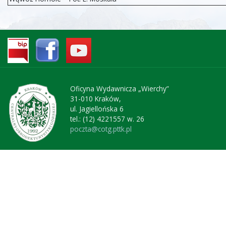
Oficyna Wydawnicza „Wierchy”
31-010 Kraków,
ul. Jagiellońska 6
tel.: (12) 4221557 w. 26
poczta@cotg.pttk.pl