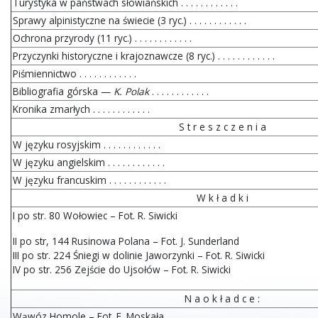
Turystyka w państwach słowiańskich . . . . . . . . . . . .
Sprawy alpinistyczne na świecie (3 ryc.) . . . . . . . . . . . .
Ochrona przyrody (11 ryc.) . . . . . . . . . . . .
Przyczynki historyczne i krajoznawcze (8 ryc.) . . . . . . . . . . . .
Piśmiennictwo . . . . . . . . . . . .
Bibliografia górska —
K. Polak
. . . . . . . . . . . .
Kronika zmarłych . . . . . . . . . . . .
S t r e s z c z e n i a
W języku rosyjskim . . . . . . . . . . . .
W języku angielskim . . . . . . . . . . . .
W języku francuskim . . . . . . . . . . . .
W k ł a d k i
I po str. 80 Wołowiec – Fot. R. Siwicki
II po str, 144 Rusinowa Polana – Fot. J. Sunderland
III po str. 224 Śniegi w dolinie Jaworzynki – Fot. R. Siwicki
IV po str. 256 Zejście do Ujsołów – Fot. R. Siwicki
N a o k ł a d c e :
Wąwóz Homole – Fot. E. Moskała