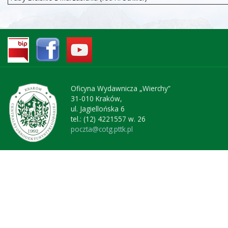
Oficyna Wydawnicza „Wierchy”
31-010 Kraków,
ul. Jagiellońska 6
tel.: (12) 4221557 w. 26
poczta@cotg.pttk.pl