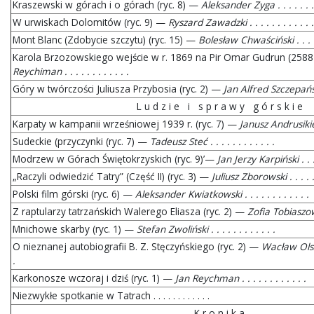
Kraszewski w górach i o górach (ryc. 8) —
Aleksander Zyga . . . . . . . .
W urwiskach Dolomitów (ryc. 9) —
Ryszard Zawadzki . . . . . . . . . . . .
Mont Blanc (Zdobycie szczytu) (ryc. 15) —
Bolesław Chwaściński . . . . . 
Karola Brzozowskiego wejście w r. 1869 na Pir Omar Gudrun (2588 
Reychiman . . . . . . . . . . . .
Góry w twórczości Juliusza Przybosia (ryc. 2) —
Jan Alfred Szczepański . 
L u d z i e i s p r a w y g ó r s k i e
Karpaty w kampanii wrześniowej 1939 r. (ryc. 7) —
Janusz Andrusikiewic
Sudeckie (przyczynki (ryc. 7) —
Tadeusz Steć . . . . . . . . . . . .
Modrzew w Górach Świętokrzyskich (ryc. 9)’—
Jan Jerzy Karpiński . . . .
„Raczyli odwiedzić Tatry” (Część II) (ryc. 3) —
Juliusz Zborowski . . . . . .
Polski film górski (ryc. 6) —
Aleksander Kwiatkowski . . . . . . . . . . . .
Z raptularzy tatrzańskich Walerego Eliasza (ryc. 2) —
Zofia Tobiaszowa .
Mnichowe skarby (ryc. 1) —
Stefan Zwoliński . . . . . . . . . . . .
O nieznanej autobiografii B. Z. Stęczyńskiego (ryc. 2) —
Wacław Olszewi
.
Karkonosze wczoraj i dziś (ryc. 1) —
Jan Reychman . . . . . . . . . . . .
Niezwykłe spotkanie w Tatrach . . . . . . . . . . . .
K r o n i k a