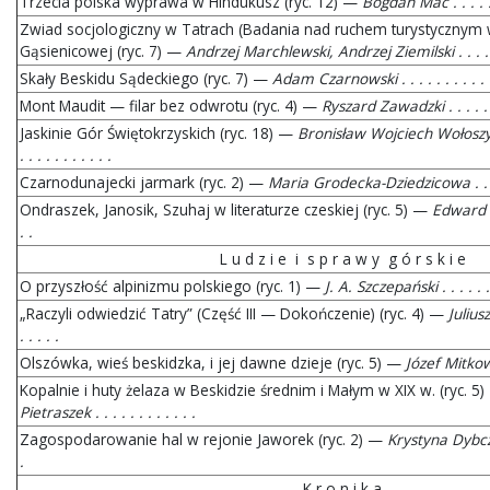
Trzecia polska wyprawa w Hindukusz (ryc. 12) —
Bogdan Mac . . . . . .
Zwiad socjologiczny w Tatrach (Badania nad ruchem turystycznym w
Gąsienicowej (ryc. 7) —
Andrzej Marchlewski, Andrzej Ziemilski . . . . . .
Skały Beskidu Sądeckiego (ryc. 7) —
Adam Czarnowski . . . . . . . . . . 
Mont Maudit — filar bez odwrotu (ryc. 4) —
Ryszard Zawadzki . . . . . . 
Jaskinie Gór Świętokrzyskich (ryc. 18) —
Bronisław Wojciech Wołoszy
. . . . . . . . . . .
Czarnodunajecki jarmark (ryc. 2) —
Maria Grodecka-Dziedzicowa . . . . .
Ondraszek, Janosik, Szuhaj w literaturze czeskiej (ryc. 5) —
Edward Ma
. .
L u d z i e i s p r a w y g ó r s k i e
O przyszłość alpinizmu polskiego (ryc. 1) —
J. A. Szczepański . . . . . . .
„Raczyli odwiedzić Tatry” (Część III — Dokończenie) (ryc. 4) —
Juliusz
. . . . .
Olszówka, wieś beskidzka, i jej dawne dzieje (ryc. 5) —
Józef Mitkowski
Kopalnie i huty żelaza w Beskidzie średnim i Małym w XIX w. (ryc. 5
Pietraszek . . . . . . . . . . . .
Zagospodarowanie hal w rejonie Jaworek (ryc. 2) —
Krystyna Dybczyńs
.
K r o n i k a