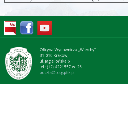
Oficyna Wydawnicza „Wierchy”
31-010 Kraków,
ul. Jagiellońska 6
tel.: (12) 4221557 w. 26
poczta@cotg.pttk.pl