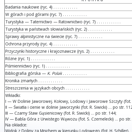
Badania naukowe (ryc. 4) . . . . . . . . . . . .
W górach i pod górami (ryc. 7) . . . . . . . . . . . .
Turystyka — Taternictwo — Ratownictwo (ryc. 7) . . . . . . . . . . . .
Turystyka w państwach słowiańskich (ryc. 2) . . . . . . . . . . . .
Sprawy alpinistyczne na świecie (ryc. 7) . . . . . . . . . . . .
Ochrona przyrody (ryc. 4) . . . . . . . . . . . .
Przyczynki historyczne i krajoznawcze (rys. 2) . . . . . . . . . . . .
Różne (ryc. 1) . . . . . . . . . . . .
Piśmiennictwo (ryc. 1) . . . . . . . . . . . .
Bibliografia górska —
K. Polak
. . . . . . . . . . . .
Kronika zmarłych . . . . . . . . . . . .
Streszczenia w językach obcych . . . . . . . . . . . .
Wkładki:
I — W Dolinie Jaworowej. Kołowy, Lodowy i Jaworowe Szczyty (fot. J.
II — Światła i cienie w dolinie Jaworzynki (fot. R. Siwicki) … po str. 11
III — Czarny Staw Gąsienicowy (fot. R. Siwicki) … po str. 144;
IV — Babla Góra z Urwistego Wąwozu (fot. S. Czernelecki) … po str.
Na okładce:
Widok z Doliny za Mnichem w kierunku Lodowego (fot. H. Schiller).