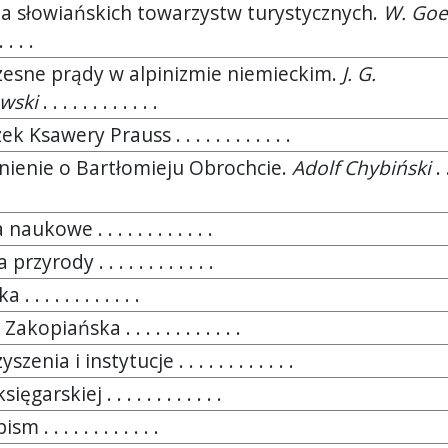
ja słowiańskich towarzystw turystycznych.
W. Goe
. . . .
esne prądy w alpinizmie niemieckim.
J. G.
wski
. . . . . . . . . . . .
k Ksawery Prauss . . . . . . . . . . . .
enie o Bartłomieju Obrochcie.
Adolf Chybiński
. .
aukowe . . . . . . . . . . . .
rzyrody . . . . . . . . . . . .
 . . . . . . . . . . .
akopiańska . . . . . . . . . . . .
zenia i instytucje . . . . . . . . . . . .
ięgarskiej . . . . . . . . . . . .
m . . . . . . . . . . . .