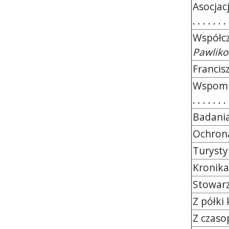
Asocjac
. . . . . . . 
Współcz
Pawliko
Francisze
Wspomni
. . . . . . .
Badania n
Ochrona p
Turystyka .
Kronika Z
Stowarzys
Z półki ks
Z czasopis