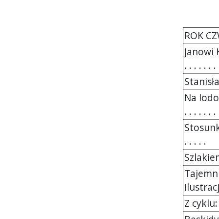
ROK CZ
Janowi 
. . . . . . . 
Stanisł
Na lodo
. . . . . . . 
Stosunk
. . . . .
Szlakie
Tajemni
ilustrac
Z cyklu: