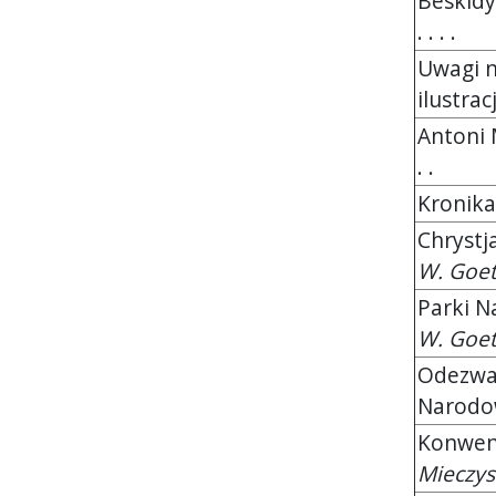
Beskidy 
. . . .
Uwagi n
ilustrac
Antoni Ma
. .
Kronika
Chrystj
W. Goet
Parki N
W. Goet
Odezwa 
Narodowe
Konwenc
Mieczys