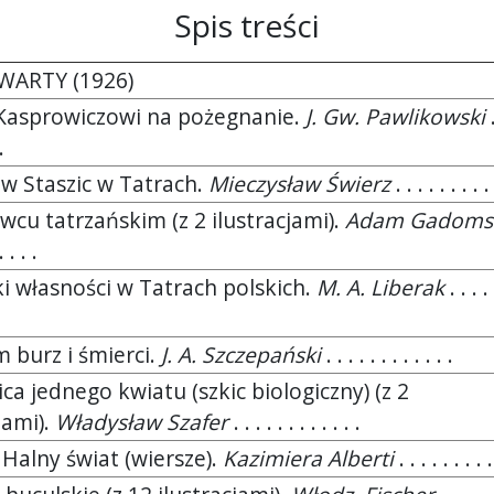
Spis treści
WARTY (1926)
Kasprowiczowi na pożegnanie.
J. Gw. Pawlikowski
.
.
aw Staszic w Tatrach.
Mieczysław Świerz
. . . . . . . . . 
wcu tatrzańskim (z 2 ilustracjami).
Adam Gadoms
. . . .
i własności w Tatrach polskich.
M. A. Liberak
. . . . 
m burz i śmierci.
J. A. Szczepański
. . . . . . . . . . . .
ca jednego kwiatu (szkic biologiczny) (z 2
jami).
Władysław Szafer
. . . . . . . . . . . .
 Halny świat (wiersze).
Kazimiera Alberti
. . . . . . . . .