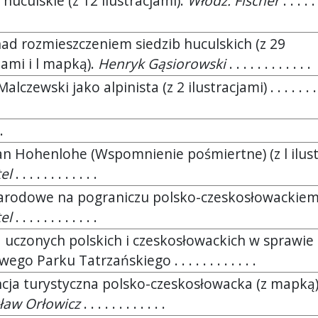
huculskie (z 12 ilustracjami).
Włodz. Fischer
. . . . . 
ad rozmieszczeniem siedzib huculskich (z 29
jami i l mapką).
Henryk Gąsiorowski
. . . . . . . . . . . .
lczewski jako alpinista (z 2 ilustracjami) . . . . . . . .
.
an Hohenlohe (Wspomnienie pośmiertne) (z l ilustr
el
. . . . . . . . . . . .
arodowe na pograniczu polsko-czeskosłowackiem
el
. . . . . . . . . . . .
uczonych polskich i czeskosłowackich w sprawie
go Parku Tatrzańskiego . . . . . . . . . . . .
ja turystyczna polsko-czeskosłowacka (z mapką)
ław Orłowicz
. . . . . . . . . . . .