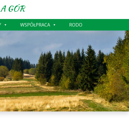
A GÓR
Y
WSPÓŁPRACA
RODO