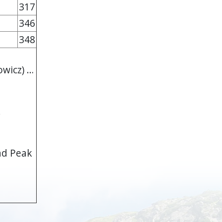
317
346
348
owicz) …
.
ad Peak