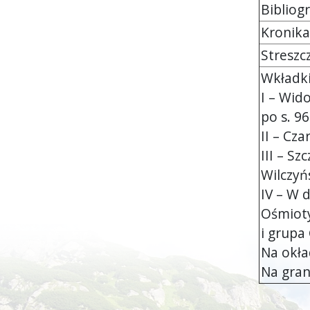
Bibliog
Kronika zm
Streszcze
Wkładki
I – Wid
po s. 96
II – Cza
III – Sz
Wilczyńs
IV – W 
Ośmioty
i grupa
Na okła
Na grani