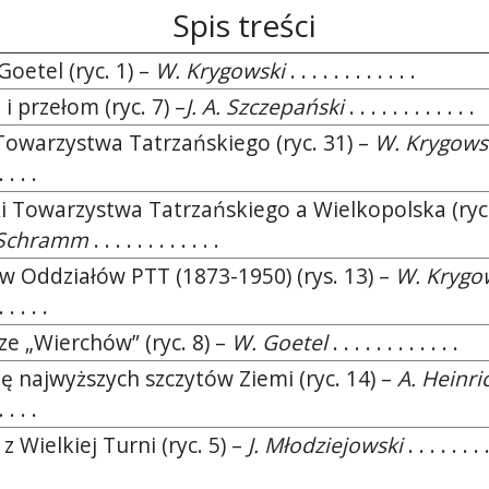
Spis treści
oetel (ryc. 1) –
W. Krygowski
. . . . . . . . . . . .
 i przełom (ryc. 7) –
J. A. Szczepański
. . . . . . . . . . . .
Towarzystwa Tatrzańskiego (ryc. 31) –
W. Krygows
. . . .
i Towarzystwa Tatrzańskiego a Wielkopolska (ryc.
 Schramm
. . . . . . . . . . . .
ów Oddziałów PTT (1873-1950) (rys. 13) –
W. Krygo
. . . . .
ze „Wierchów” (ryc. 8) –
W. Goetel
. . . . . . . . . . . .
ę najwyższych szczytów Ziemi (ryc. 14) –
A. Heinri
. . . .
 Wielkiej Turni (ryc. 5) –
J. Młodziejowski
. . . . . . . 