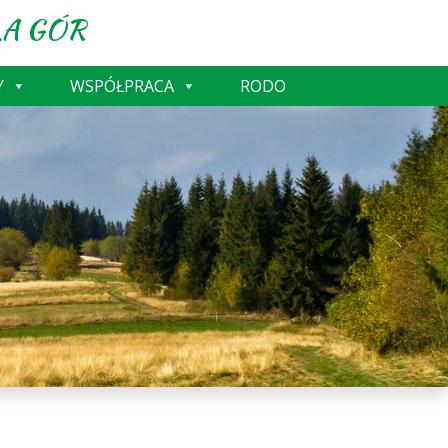
A GÓR
Y
WSPÓŁPRACA
RODO