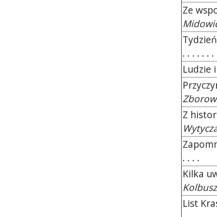
Ze wspo
Midowi
Tydzień
. . . . . . . 
Ludzie 
Przyczy
Zborow
Z histo
Wytycz
Zapomni
. . . .
Kilka uw
Kolbusz
List Kr
. . .