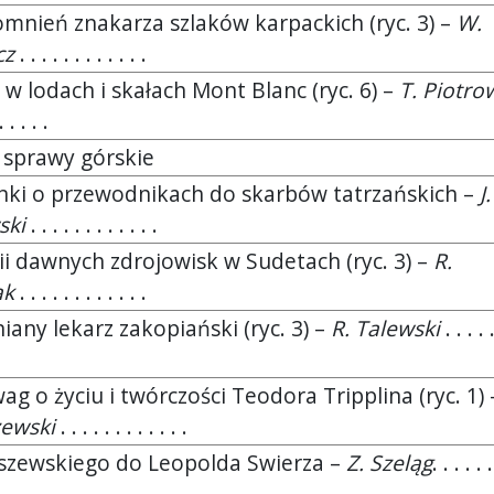
mnień znakarza szlaków karpackich (ryc. 3) –
W.
cz
. . . . . . . . . . . .
 w lodach i skałach Mont Blanc (ryc. 6) –
T. Piotro
. . . . .
i sprawy górskie
nki o przewodnikach do skarbów tatrzańskich –
J.
ski
. . . . . . . . . . . .
rii dawnych zdrojowisk w Sudetach (ryc. 3) –
R.
ak
. . . . . . . . . . . .
any lekarz zakopiański (ryc. 3) –
R. Talewski
. . . . .
ag o życiu i twórczości Teodora Tripplina (ryc. 1)
ewski
. . . . . . . . . . . .
aszewskiego do Leopolda Swierza –
Z. Szeląg
. . . . . .