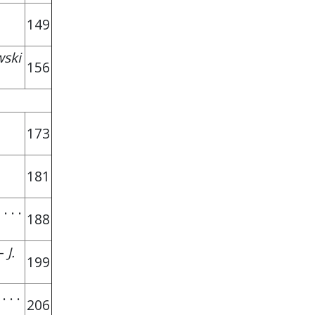
149
wski
156
173
181
 . . .
188
 –
J.
199
 . . .
206