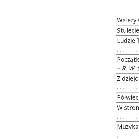
Walery G
Stulecie
Ludzie 
. . . . . . . 
Początk
–
R. W.
Z dziej
. . . . . . . 
Półwiec
W stron
. . . . . . . 
Muzyka z
.