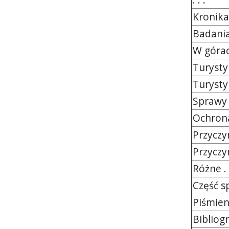
Kronika
Badania n
W górach 
Turystyka
Turystyka
Sprawy al
Ochrona pr
Przyczynk
Przyczynki
Różne . . .
Część spr
Piśmiennic
Bibliog