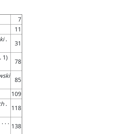
7
11
ki
.
31
 1)
78
wski
85
109
ch
.
118
. . . .
138