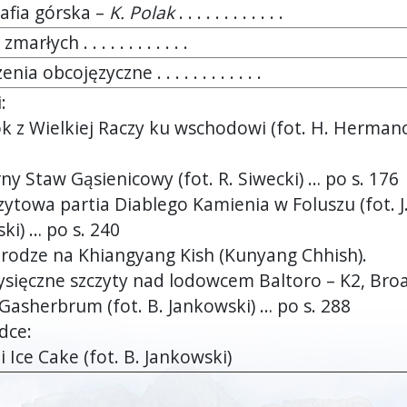
rafia górska –
K. Polak
. . . . . . . . . . . .
arłych . . . . . . . . . . . .
nia obcojęzyczne . . . . . . . . . . . .
:
ok z Wielkiej Raczy ku wschodowi (fot. H. Herman
rny Staw Gąsienicowy (fot. R. Siwecki) … po s. 176
czytowa partia Diablego Kamienia w Foluszu (fot. J
ki) … po s. 240
drodze na Khiangyang Kish (Kunyang Chhish).
sięczne szczyty nad lodowcem Baltoro – K2, Bro
 Gasherbrum (fot. B. Jankowski) … po s. 288
dce:
 Ice Cake (fot. B. Jankowski)