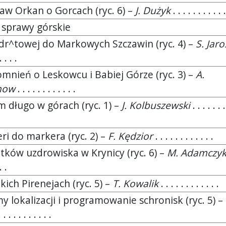
aw Orkan o Gorcach (ryc. 6) –
J. Dużyk
. . . . . . . . . . .
i sprawy górskie
r^towej do Markowych Szczawin (ryc. 4) –
S. Jaro
. . . .
mnień o Leskowcu i Babiej Górze (ryc. 3) –
A.
now
. . . . . . . . . . . .
m długo w górach (ryc. 1) –
J. Kolbuszewski
. . . . . . .
eri do markera (ryc. 2) –
F. Kędzior
. . . . . . . . . . . .
tków uzdrowiska w Krynicy (ryc. 6) –
M. Adamczy
. .
ich Pirenejach (ryc. 5) –
T. Kowalik
. . . . . . . . . . . .
y lokalizacji i programowanie schronisk (ryc. 5) –
 . . . . . . . . . .