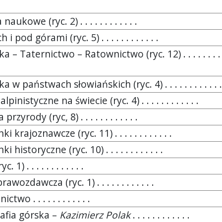
aukowe (ryc. 2) . . . . . . . . . . . .
i pod górami (ryc. 5) . . . . . . . . . . . .
a – Taternictwo – Ratownictwo (ryc. 12) . . . . . . . . .
 w państwach słowiańskich (ryc. 4) . . . . . . . . . . . .
pinistyczne na świecie (ryc. 4) . . . . . . . . . . . .
rzyrody (ryc, 8) . . . . . . . . . . . .
i krajoznawcze (ryc. 11) . . . . . . . . . . . .
i historyczne (ryc. 10) . . . . . . . . . . . .
 1) . . . . . . . . . . . .
awozdawcza (ryc. 1) . . . . . . . . . . . .
two . . . . . . . . . . . .
rafia górska –
Kazimierz Polak
. . . . . . . . . . . .