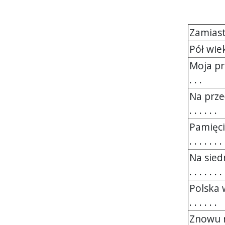
Zamiast w
Pół wie
Moja pr
. . .
Na przeł
. . . . . .
Pamięci
. . . . . . . 
Na sied
. . . . . . .
Polska 
. . . . . .
Znowu n