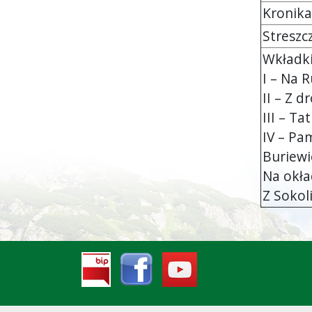
Kronika zm
Streszcze
Wkładki
I – Na R
II – Z 
III – Ta
IV – Pa
Buriewi
Na okła
Z Sokol