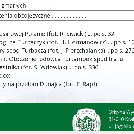
arłych . . . . . . . . . . . .
nia obcojęzyczne . . . . . . . . . . . .
:
usinowej Polanie (fot. R. Siwicki) … po s. 32
drogi na Turbaczyk (fot. H. Hermanowicz) … po s. 1
try spod Turbacza (fot. J. Pierzchalanka) …po s. 27
mir. Otoczenie lodowca Fortambek spod filaru
estnika (fot. S. Wdowiak) … po s. 336
dce:
icy na przełom Dunajca (fot. F. Rapf)
Oficyna Wy
31-010 Kra
ul. Jagiello
tel.: (12) 4