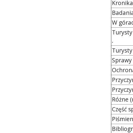
Kronika
Badania n
W górach 
Turystyk
.
Turystyka
Sprawy al
Ochrona p
Przyczynk
Przyczynk
Różne (ryc.
Część spr
Piśmiennic
Bibliog