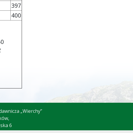
397
400
60
2
dawnicza „Wierchy”
ków,
ńska 6
221557 w. 26