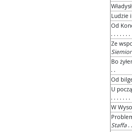
Władysł
Ludzie 
Od Kond
. . . . . . . 
Ze wspo
Siemio
Bo żyłe
. .
Od bilg
U począ
. . . . . . . 
W Wysok
Problem
Staffa
. .