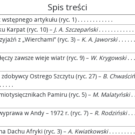
Spis treści
stępnego artykułu (ryc. 1) . . . . . . . . . . . .
ku Karpat (ryc. 10) –
J. A. Szczepański
. . . . . . . . . . . .
zyjaźń z „Wierchami” (ryc. 3) –
K. A. Jaworski
. . . . . .
ęczy zawsze wieje wiatr (ryc. 9) –
W. Krygowski
. . .
 zdobywcy Ostrego Szczytu (ryc. 27) –
B. Chwaściń
. . . . .
miotysięcznikach Pamiru (ryc. 5) –
M. Malatyński
. .
wyprawa w Andy – 1972 r. (ryc. 7) –
R. Rodziński
. . 
a Dachu Afryki (ryc. 3) –
A. Kwiatkowski
. . . . . . . . .