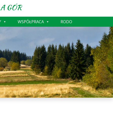
A GÓR
Y
WSPÓŁPRACA
RODO