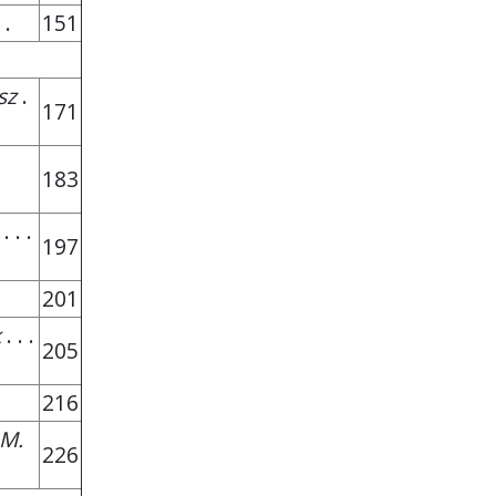
 .
151
sz
.
171
183
 . . .
197
201
k
. . .
205
216
M.
226