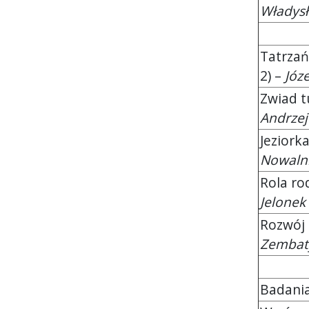
Władys
Tatrzań
2) –
Józ
Zwiad t
Andrzej
Jeziork
Nowalni
Rola ro
Jelonek
Rozwój 
Zembat
Badania n