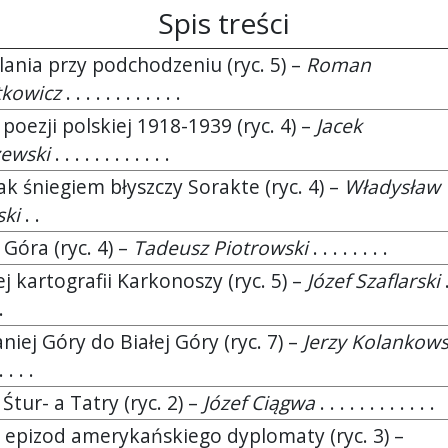
Spis treści
ania przy podchodzeniu (ryc. 5) –
Roman
tkowicz
. . . . . . . . . . . .
poezji polskiej 1918-1939 (ryc. 4) –
Jacek
ewski
. . . . . . . . . . . .
ak śniegiem błyszczy Sorakte (ryc. 4) –
Władysław
ki
. .
Góra (ryc. 4) –
Tadeusz Piotrowski
. . . . . . . .
j kartografii Karkonoszy (ryc. 5) –
Józef Szaflarski
.
.
niej Góry do Białej Góry (ryc. 7) –
Jerzy Kolankows
. . . .
Śtur- a Tatry (ryc. 2) –
Józef Ciągwa
. . . . . . . . . . . .
 epizod amerykańskiego dyplomaty (ryc. 3) –