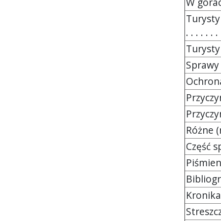
W górach 
Turysty
. . . . . . . 
Turystyka
Sprawy al
Ochrona p
Przyczynk
Przyczynki
Różne (ryc.
Część spr
Piśmiennic
Bibliog
Kronika zm
Streszcze