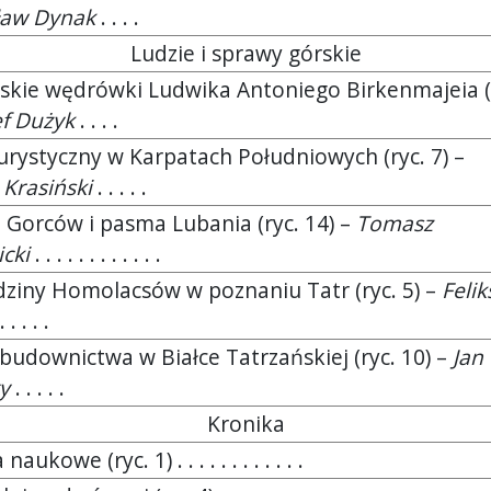
ław Dynak
. . . .
Ludzie i sprawy górskie
skie wędrówki Ludwika Antoniego Birkenmajeia (
ef Dużyk
. . . .
urystyczny w Karpatach Południowych (ryc. 7) –
 Krasiński
. . . . .
a Gorców i pasma Lubania (ryc. 14) –
Tomasz
cki
. . . . . . . . . . . .
dziny Homolacsów w poznaniu Tatr (ryc. 5) –
Felik
. . . . .
budownictwa w Białce Tatrzańskiej (ryc. 10) –
Jan
y
. . . . .
Kronika
aukowe (ryc. 1) . . . . . . . . . . . .