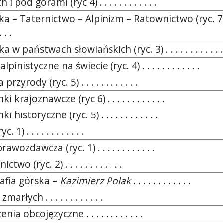
i pod górami (ryc 4) . . . . . . . . . . . .
ka – Taternictwo – Alpinizm – Ratownictwo (ryc. 7) 
. . .
 w państwach słowiańskich (ryc. 3) . . . . . . . . . . . .
pinistyczne na świecie (ryc. 4) . . . . . . . . . . . .
rzyrody (ryc. 5) . . . . . . . . . . . .
i krajoznawcze (ryc 6) . . . . . . . . . . . .
 historyczne (ryc. 5) . . . . . . . . . . . .
 1) . . . . . . . . . . . .
awozdawcza (ryc. 1) . . . . . . . . . . . .
two (ryc. 2) . . . . . . . . . . . .
rafia górska –
Kazimierz Polak
. . . . . . . . . . . .
arłych . . . . . . . . . . . .
nia obcojęzyczne . . . . . . . . . . . .