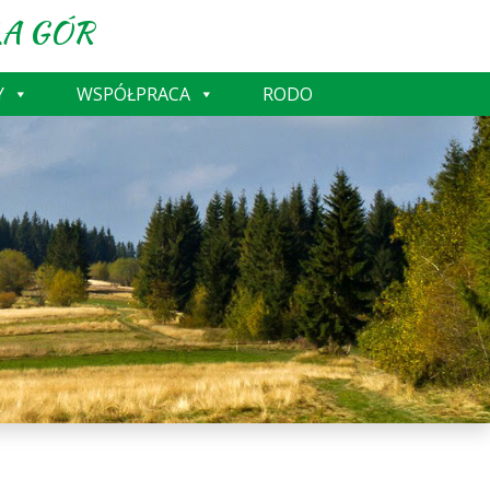
A GÓR
Y
WSPÓŁPRACA
RODO