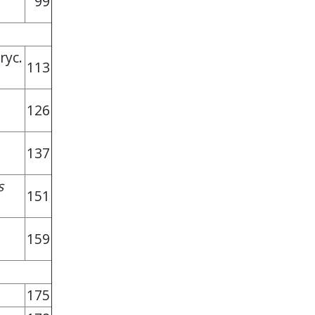
99
ryc.
113
126
137
s
151
159
175