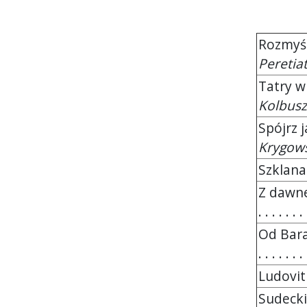
Rozmyśl
Peretia
Tatry w 
Kolbusz
Spójrz j
Krygows
Szklana 
Z dawne
. . . . . . . 
Od Bara
. . . . . . . 
Ludovit 
Sudecki