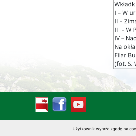
Wkładki
I – W u
II – Zi
III – W
IV – Na
Na okła
Filar B
(fot. S
Użytkownik wyraża zgodę na cooki