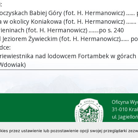
:
roczyskach Babiej Góry (fot. H. Hermanowicz) …… 
ma w okolicy Koniakowa (fot. H. Hermanowicz) ……. 
 Pieninach (fot. H. Hermanowicz) …….po s. 240
d Jeziorem Żywieckim (fot. H. Hermanowicz)…… po
dce:
uriewiestnika nad lodowcem Fortambek w górach
. Wdowiak)
Oficyna Wy
31-010 Kra
ul. Jagiello
tel.: (12) 4
es przez ustawienie lub pozostawienie opcji swojej przeglądarki zezwa
poczta@cot