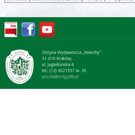
Oficyna Wydawnicza „Wierchy”
31-010 Kraków,
ul. Jagiellońska 6
tel.: (12) 4221557 w. 26
poczta@cotg.pttk.pl