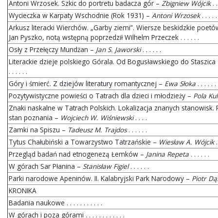
Antoni Wrzosek. Szkic do portretu badacza gór –
Zbigniew Wójcik
. .
Wycieczka w Karpaty Wschodnie (Rok 1931) –
Antoni Wrzosek
. . . . .
Arkusz literacki Wierchów. „Garby ziemi”. Wiersze beskidzkie poetó
Jan Pyszko, notą wstępną poprzedził Wilhelm Przeczek . . . . . .
Osły z Przełęczy Mundżan –
Jan S. Jaworski
. . . . . .
Literackie dzieje polskiego Górala. Od Bogusławskiego do Staszica
. . . . . .
Góry i śmierć. Z dziejów literatury romantycznej –
Ewa Słoka
. . . . . . 
Pozytywistyczne powieści o Tatrach dla dzieci i młodzieży –
Pola Ku
Znaki naskalne w Tatrach Polskich. Lokalizacja znanych stanowisk. Pr
stan poznania –
Wojciech W. Wiśniewski
. . . .
Zamki na Spiszu –
Tadeusz M. Trajdos
. . . . . .
Tytus Chałubiński a Towarzystwo Tatrzańskie –
Wiesław A. Wójcik
. 
Przegląd badań nad etnogenezą Łemków –
Janina Repeta
. . . . . .
W górach Sar Płanina –
Stanisław Figiel
. . . . . .
Parki narodowe Apeninów. II. Kalabryjski Park Narodowy –
Piotr Dą
KRONIKA
Badania naukowe . . . . . . . . . . .
W górach i poza górami . . . . . . . . . . . .