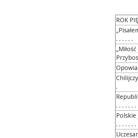
ROK PI
„Pisałem
. . . . . .
„Miłość
Przybosi
Opowiad
Chilijcz
.
Republi
. . . . . . . 
Polskie
. . . . . . .
Uczesan