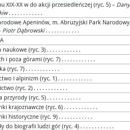
u XIX-XX w do akcji przesiedleńczej (ryc. 5) –
Dany
kiw
. . . . . . . . . . . .
arodowe Apeninów, m. Abruzyjski Park Narodowy
 –
Piotr Dąbrowski
. . . . . . . . . . . .
KA
aukowe (ryc. 3) . . . . . . . . . . . .
i poza górami (ryc. 7) . . . . . . . . . . . .
(ryc. 7) . . . . . . . . . . . .
o i alpinizm (ryc. 1) . . . . . . . . . . . .
o (ryc. 2) . . . . . . . . . . . .
rzyrody (ryc. 5) . . . . . . . . . . . .
i krajoznawcze (ryc. 6) . . . . . . . . . . . .
 historyczne (ryc. 9) . . . . . . . . . . . .
 do biografii ludzi gór (ryc. 4) . . . . . . . . . . . .