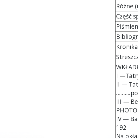
Różne (ryc.
Część spr
Piśmiennic
Bibliograf
Kronika zm
Streszcze
WKŁAD
I —Tatr
II — Ta
……….po 
III — Be
PHOTO G
IV — Ba
192
Na okła