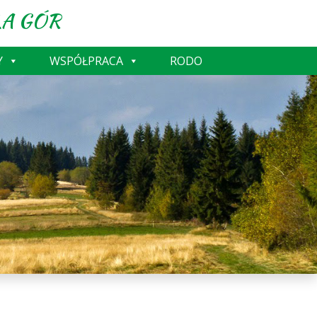
A GÓR
Y
WSPÓŁPRACA
RODO