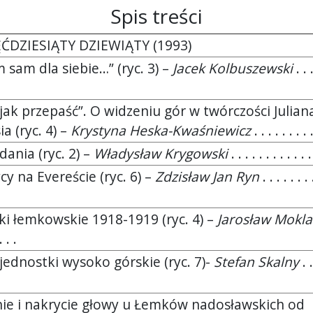
Spis treści
ĘĆDZIESIĄTY DZIEWIĄTY (1993)
 sam dla siebie…” (ryc. 3) –
Jacek Kolbuszewski
. . .
 jak przepaść”. O widzeniu gór w twórczości Julian
a (ryc. 4) –
Krystyna Heska-Kwaśniewicz
. . . . . . . . .
ania (ryc. 2) –
Władysław Krygowski
. . . . . . . . . . . .
ycy na Evereście (ryc. 6) –
Zdzisław Jan Ryn
. . . . . . . 
ki łemkowskie 1918-1919 (ryc. 4) –
Jarosław Mokla
. . .
 jednostki wysoko górskie (ryc. 7)-
Stefan Skalny
. .
ie i nakrycie głowy u Łemków nadosławskich od