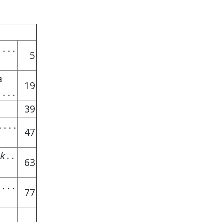
 . . .
5
a
19
 . . .
39
. . . .
47
k
. .
63
 . . .
77