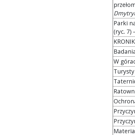
przełom
Dmytry
Parki n
(ryc. 7)
KRONI
Badania n
W górach 
Turystyka 
Taternictw
Ratownictw
Ochrona p
Przyczynk
Przyczynki
Materiały