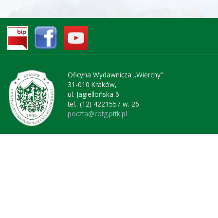
Oficyna Wydawnicza „Wierchy”
31-010 Kraków,
ul. Jagiellońska 6
tel.: (12) 4221557 w. 26
poczta@cotg.pttk.pl