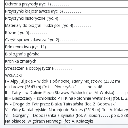
Ochrona przyrody (ryc. 1) . . . . . . . . .
Przyczynki krajoznawcze (ryc. 5) . . . . . . . . .
Przyczynki historyczne (ryc. 4) . . . . . . . . .
Materiały do biografii ludzi gór (ryc. 4) . . . . . . . . .
Różne (ryc. 5) . . . . . . . . .
Część sprawozdawcza (ryc. 2) . . . . . . . . .
Piśmiennictwo (ryc. 11) . . . . . . . . .
Bibliografia górska . . . . . . . . .
Kronika zmarłych . . . . . . . . .
Streszczenia obcojęzyczne . . . . . . . . .
WKŁADKI
I – Alpy Julijskie – widok z północnej ściany Mojstrovki (2332 m)
na Laovec (2643 m) (fo.t. J. Płonczyński) . . . . . po s. 48
II – Tatry – w Dolinie Pięciu Stawów Polskich (fot. M. Wolska) . . . . . 
III – Bieszczady – schronisko PTTK na Połoninie Wetlińskiej (fot. E. Za
IV – Droga do Tatr przez Białkę Tatrzańską (fot. Z. Bobowski) . . . . . 
V – Góry Kantabryjskie- Naranjo de Bulnes (2519 m) (fot. A. Kołaczyk).
VI – Gorgany – Doboszanka z Syniaka (fot. A. Sipior) . . . . . po s. 288
Na okładce: W górach Norwegii (fot. A. Kołaczyk)