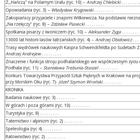
Z,,Hańczą” na Polarnym Uralu (ryc. 10) –
Andrzej Chlebicki
. . . . . . . . .
Opowiadania (ryc. 3) –
Władysław Krygowski
. . . . . . . . .
Zakopiańscy przyjaciele i znajomi Witkiewicza. Na podstawie niezn
„Na rzełęczy” (ryc. 8) –
Zdzisław Piasecki
. . . . . . . . .
Spotkania pisarzy z Iwoniczem (ryc. 10) –
Aleksander Zyga
. . . . . . . . 
13000 lat historii lasów tatrzańskich (ryc. 4) –
Andrzej Obidowicz
. . . .
Trasy wędrówek naukowych Kaspra Schwenckfeldta po Sudetach Zac
Andrzej Andrejew
. . . . . . . . .
Znaczenie i funkcja stroju podhalańskiego we współczesnym życi
Podhala (ryc. 11) –
Stanisława Trebunia-Staszel
. . . . . . . . .
Konkurs Towarzystwa Przyjaciół Sztuk Pięknych w Krakowie na proj
przy Morskim Oku (ryc. 7)-
Józef Szymon Wroński
. . . . . . . . .
KRONIKA
Badania naukowe (ryc. 3) . . . . . . . . .
W górach i poza górami (ryc. 10) . . . . . . . . .
Turystyka (ryc. 8) . . . . . . . . .
Taternictwo i alpinizm (ryc. 2) . . . . . . . . .
Speleologia (ryc 4) . . . . . . . . .
Ratownictwo (ryc. 2) . . . . . . . . .