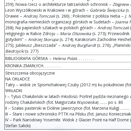
259); Nowa rzecz o architekturze tatrzańskich schronisk –
Zbigniew 
Leon Wyczółkowski w Krakowie i w górach –
Gabriela Święcicka
(s.
Orawie –
Andrzej Tomczak
(s. 266) ; Pokolenie z pobliża nieba –
J. 
monografia niemieckich organizacji górskich w Sudetach –
Joanna 
268); Na papieskich szlakach w polskich górach –
Andrzej Tomczak
(
religijnego w Rabce Zdroju –
Maria Olszowska
(s. 273); Przewodnik
gotyckim” –
Andrzej Skorupa
(s. 274); Karakorum Zachodnie Heichel
275); Jubileusz „Bieszczada” –
Andrzej Burghardt
(s. 276); „Planinsk
Biedrzycki
(s. 277)
BIBLIOGRAFIA GÓRSKA –
Helena Polak
. . . . . . . . .
KRONIKA ZMARŁYCH. . . . . . . . .
Streszczenia obcojęzyczne
NA OKŁADCE
Tatry – widok ze Spismichałowej Czuby (2012 m) ku południowi (fo
WKŁADKI
I – Tytus Chałubiński w latach młodości. Portret pędzla nieznanego 
rodziny Chałubińskich (fot. Małgorzata Wąsowska) ……. po s. 80
II – Szałas pasterski w Dolinie Jaworzynce (fot. Marzena Kulig) ………
III – Stare i nowe schronisko PTTK na Pilsku (fot. Janusz Konieczniak
IV – Park Narodowy Yosemite. Widok z Glacier Point na Half Dome (
Stefan Salicki)