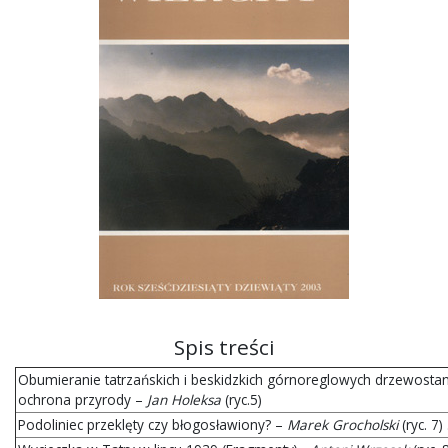
Spis treści
Obumieranie tatrzańskich i beskidzkich górnoreglowych drzewost
ochrona przyrody –
Jan Holeksa
(ryc.5)
Podoliniec przeklęty czy błogosławiony? –
Marek Grocholski
(ryc. 7) . .