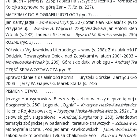
70 latach –
(emk)
(s. 226); Tablica na szczycie Śnieżnika –
Tomasz Rz
Kolejka szynowa na górę Żar –
T. Rz.
(s. 227).
MATERIAŁY DO BIOGRAFII LUDZI GÓR (ryc. 7) . . . . . . . . .
Jan Kanty Jagła –
Emil Kowalczyk
(s. 227); Stanisław Kuklasiński (w
Przyjacielu). –
Wiesław A. Wójcik
(s. 229); Władysław Jan Antoni Ste
Wójcik (s. 232) Tadeusz Szczerba –
Ryszard M. Remiszewski
(s. 236)
RÓŻNE (ryc. 3) . . . . . . . . .
Pół wieku Wydawnictwa Literackiego – waw (s. 238); Z działalności
Oddziału Towarzystwa Opieki nad Zabytkami w latach 2001-2003 
Nowakowska-Wolak
(s. 239); Góralskie dutki w obiegu –
Andrzej Tr
CZĘŚĆ SPRAWOZDAWCZA (ryc. 3) . . . . . . . . .
Sprawozdanie z działalności Komisji Turystyki Górskiej Zarządu G
2003 – Jerzy W. Gajewski, Marek Staffa (s. 243)
PIŚMIENNICTWO. . . . . . . . .
Jerzego Harasymowicza Bieszczady – zbiór wierszy nieprzeciętnej
Burghardt
(s. 250); Legenda „Ognia” –
Krystyna Heska-Kwaśniewicz
Helenie Roj-Kozłowskiej –
Krystyna Heska-Kwaśniewicz
(s. 252); „T
człowiek gór, sługa słowa.. –
Andrzej Burghardt
(s. 253); Świadectw
tematyki zbójnickiej w badaniach literaturo-znawczych –
Zdzisław Pi
Monografia Domu „Pod Jedlami” Pawlikowskich –
Jacek Woźniakow
zakopiańskim pomniku Tytusa Chałubińskiego –
Barbara Petrozoli