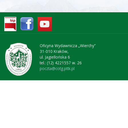
Oficyna Wydawnicza „Wierchy”
31-010 Kraków,
ul. Jagiellońska 6
tel.: (12) 4221557 w. 26
poczta@cotg.pttk.pl