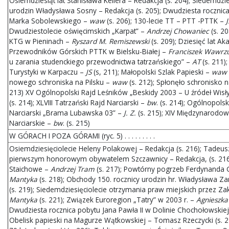
Osiemdziesiąt lat Stanisława Kellera – Redakcja (s. 204); Siedemdzie
urodzin Władysława Sosny – Redakcja (s. 205); Dwudziesta rocznica
Marka Sobolewskiego –
waw
(s. 206); 130-lecie TT – PTT -PTTK –
J
Dwudziestolecie oświęcimskich „Karpat” –
Andrzej Chowaniec
(s. 20
KTG w Pieninach –
Ryszard M. Remiszewski
(s. 209); Dziesięć lat A
Przewodników Górskich PTTK w Bielsku-Białej –
Franciszek Wawrz
u zarania studenckiego przewodnictwa tatrzańskiego” –
AT
(s. 211)
Turystyki w Karpaczu –
JS
(s, 211); Małopolski Szlak Papieski –
waw
nowego schroniska na Pilsku –
waw
(s. 212); Spłonęło schronisko 
213) XV Ogólnopolski Rajd Leśników „Beskidy 2003 – U źródeł Wisł
(s. 214); XLVIII Tatrzański Rajd Narciarski –
bw
. (s. 214); Ogólnopols
Narciarski „Brama Lubawska 03” –
J. Z.
(s. 215); XIV Międzynarodo
Narciarskie –
bw
. (s. 215)
W GÓRACH I POZA GÓRAMI (ryc. 5) . . . . . . . . .
Osiemdziesięciolecie Heleny Polakowej – Redakcja (s. 216); Tadeus
pierwszym honorowym obywatelem Szczawnicy – Redakcja, (s. 216)
Staichowe –
Andrzej Tram
(s. 217); Powtórny pogrzeb Ferdynanda 
Mantyka
(s. 218); Obchody 150. rocznicy urodzin hr. Władysława 
(s. 219); Siedemdziesięciolecie otrzymania praw miejskich przez 
Mantyka
(s. 221); Związek Euroregion „Tatry” w 2003 r. –
Agnieszka
Dwudziesta rocznica pobytu Jana Pawła II w Dolinie Chochołowskie
Obelisk papieski na Magurze Wątkowskiej – Tomasz Rzeczycki (s. 2