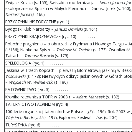
Zwijacz Kozica (s. 155); Świstaki a modernizacja –
Iwona Joanna Jur
ekologiczne na Spiszu i w Małych Pieninach – Dariusz Jurek (s. 160)
Dariusz Jurek
(s. 160)
PRZYCZYNKI HISTORYCZNE (ryc. 1) . . . . . . . . .
Bydgoski Klub Narciarzy –
Janusz Umiński
(s. 161)
PRZYCZYNKI KRAJOZNAWCZE (ryc. 10) . . . . . . . . .
Pobożne pragnienia – o obrazach z Frydmana i Nowego Targu – A
(s/166); Nanke na Spiszu –
Tadeusz M. Trajdos
(s. 173); Osobliwość
Tatrach –
Tomasz Borucki
(s. 175)
SPELEOLOGIA (ryc. 1) . . . . . . . . .
Jaskinia w Trzech Kopcach – pierwszą kilometrową jaskinią w Besk
Wiśniewski
(s. 178); Niezwykłych odkryc jaskiniowych w Górach Stoł
–
Wojciech W. Wiśniewski
(s. 180);
RATOWNICTWO (ryc. 3) . . . . . . . . .
Kronika ratownicza TOPR w 2003 r. –
Adam Marasek
(s. 182)
TATERNICTWO I ALPINIZM (ryc. 4)
100-lecie organizacji taternickich w Polsce –
JS
(s. 196); Rok 2003 w
Wojciech Biedrzycki
(s. 197); Explorers Festival –
bw.
(s. 204)
TURYSTYKA (ryc. 6) . . . . . . . . .