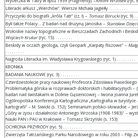
Wycieczka w Tatry w lipcu 1939 (Fragmenty) –
Antoni Wrzosek
(ryc. 8) 
Literacki arkusz „Wierchów”. Wiersze Michała Jagiełły . . . . . . . . .
Przyczynki do biografii „króla Tatr” (cz. I) –
Tomasz Borucki
(ryc. 9) . . .
Byli także Polacy… Z badań nad drużyną Janosika –
Stanisław Dzięci
Wołoskie nazwy topograficzne w Bieszczadach Zachodnich i Beskid
Wojciech Krukar
(ryc. 15). . . . . . . . .
Beskidy w oczach geologa, czyli Geopark „Karpaty fliszowe” –
Małg
. . . . . . . . .
Nagroda Literacka im. Władysława Krygowskiego (ryc. 1) . . . . . . . . .
KRONIKA
BADANIA NAUKOWE (ryc. 3) . . . . . . . . .
Czterdziestolecie pracy naukowej Profesora Zdzisława Piaseckiego –
Problematyka górska w rozprawach doktorskich i habilitacyjnych – (
badań nad świstakami w Dolinie Gąsienicowej – Iwona Joanna Jurek 
Ogólnopolska Konferencja Kartograficzna „Kartografia w turystyce 
kartografii” – M. Siwicki (s. 152); Seminarium polsko-słowackie – Jer
„Góry w życiu i działalności Antoniego Wrzoska (1908-1983)” – w
Nauki PAN i PAU w Krakowie – Tomasz Skrzyński (s. 153)
OCHRONA PRZYRODY (ryc. 5) . . . . . . . . .
Zwierzęta Tatrzańskiego Parku Narodowego w roku 2003 – Filip Z