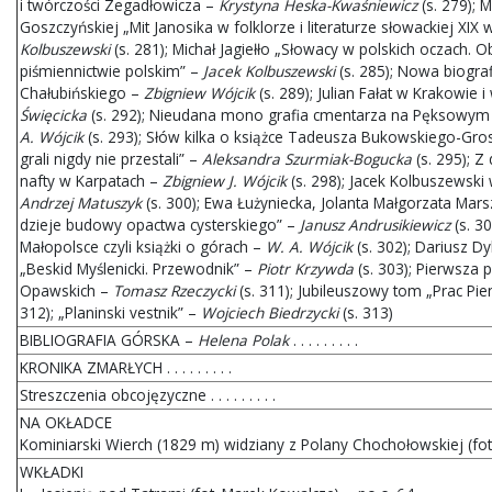
i twórczości Zegadłowicza –
Krystyna Heska-Kwaśniewicz
(s. 279); 
Goszczyńskiej „Mit Janosika w folklorze i literaturze słowackiej XIX
Kolbuszewski
(s. 281); Michał Jagiełło „Słowacy w polskich oczach.
piśmiennictwie polskim” –
Jacek Kolbuszewski
(s. 285); Nowa biogra
Chałubińskiego –
Zbigniew Wójcik
(s. 289); Julian Fałat w Krakowie 
Święcicka
(s. 292); Nieudana mono grafia cmentarza na Pęksowym
A. Wójcik
(s. 293); Słów kilka o książce Tadeusza Bukowskiego-Gros
grali nigdy nie przestali” –
Aleksandra Szurmiak-Bogucka
(s. 295); Z
nafty w Karpatach –
Zbigniew J. Wójcik
(s. 298); Jacek Kolbuszewski 
Andrzej Matuszyk
(s. 300); Ewa Łużyniecka, Jolanta Małgorzata Mars
dzieje budowy opactwa cysterskiego” –
Janusz Andrusikiewicz
(s. 30
Małopolsce czyli książki o górach –
W. A. Wójcik
(s. 302); Dariusz Dy
„Beskid Myślenicki. Przewodnik” –
Piotr Krzywda
(s. 303); Pierwsza
Opawskich –
Tomasz Rzeczycki
(s. 311); Jubileuszowy tom „Prac Pieni
312); „Planinski vestnik” –
Wojciech Biedrzycki
(s. 313)
BIBLIOGRAFIA GÓRSKA –
Helena Polak
. . . . . . . . .
KRONIKA ZMARŁYCH . . . . . . . . .
Streszczenia obcojęzyczne . . . . . . . . .
NA OKŁADCE
Kominiarski Wierch (1829 m) widziany z Polany Chochołowskiej (fot.
WKŁADKI