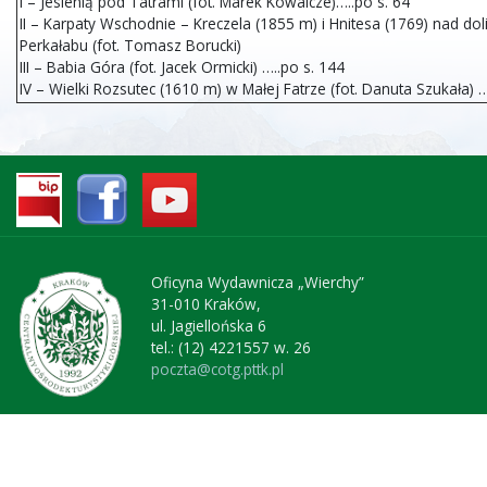
I – Jesienią pod Tatrami (fot. Marek Kowalcze)…..po s. 64
II – Karpaty Wschodnie – Kreczela (1855 m) i Hnitesa (1769) nad dol
Perkałabu (fot. Tomasz Borucki)
III – Babia Góra (fot. Jacek Ormicki) …..po s. 144
IV – Wielki Rozsutec (1610 m) w Małej Fatrze (fot. Danuta Szukała) …
Oficyna Wydawnicza „Wierchy”
31-010 Kraków,
ul. Jagiellońska 6
tel.: (12) 4221557 w. 26
poczta@cotg.pttk.pl