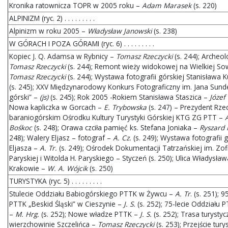
Kronika ratownicza TOPR w 2005 roku –
Adam Marasek
(s. 220)
ALPINIZM (ryc. 2) . . . . . . . . .
Alpinizm w roku 2005 –
Władysław Janowski
(s. 238)
W GÓRACH I POZA GÓRAMI (ryc. 6) . . . . . . . . .
Kopiec J. Q. Adamsa w Rybnicy –
Tomasz Rzeczycki
(s. 244); Archeo
Tomasz Rzeczycki
(s. 244); Remont wieży widokowej na Wielkiej So
Tomasz Rzeczycki
(s. 244); Wystawa fotografii górskiej Stanisława 
(s. 245); XXV Międzynarodowy Konkurs Fotograficzny im. Jana Sund
górski” –
(js)
(s. 245); Rok 2005 -Rokiem Stanisława Staszica –
Józef
Nowa kapliczka w Gorcach –
E. Trybowska
(s. 247) – Prezydent Rze
baraniogórskim Ośrodku Kultury Turystyki Górskiej KTG ZG PTT –
Bośkoc
(s. 248); Orawa czciła pamięć ks. Stefana Joniaka –
Ryszard 
248); Walery Eljasz – fotograf –
A. Cz.
(s. 249); Wystawa fotografii 
Eljasza –
A. Tr.
(s. 249); Ośrodek Dokumentacji Tatrzańskiej im. Zof
Paryskiej i Witolda H. Paryskiego – Styczeń (s. 250); Ulica Władysł
Krakowie –
W. A. Wójcik
(s. 250)
TURYSTYKA (ryc. 5) . . . . . . . . .
Stulecie Oddziału Babiogórskiego PTTK w Żywcu –
A. Tr
. (s. 251); 
PTTK „Beskid Śląski” w Cieszynie –
J. S.
(s. 252); 75-lecie Oddziału 
–
M. Hrg.
(s. 252); Nowe władze PTTK –
J. S.
(s. 252); Trasa turysty
wierzchowinie Szczelińca –
Tomasz Rzeczycki
(s. 253); Przejście tur