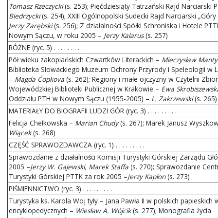
Tomasz Rzeczycki
(s. 253); Pięćdziesiąty Tatrzański Rajd Narciarski
Biedrzycki
(s. 254); XXIII Ogólnopolski Sudecki Rajd Narciarski „Góry
Jerzy Zarębski
(s. 256); Z działalności Spółki Schroniska i Hotele PT
Nowym Sączu, w roku 2005 –
Jerzy Kalarus
(s. 257)
RÓŻNE (ryc. 5) . . . . . . . . .
Pół wieku zakopiańskich Czwartków Literackich –
Mieczysław Manty
Biblioteka Słowackiego Muzeum Ochrony Przyrody i Speleologii w 
–
Magda Ćopkova
(s. 262); Regiony i małe ojczyzny w Czytelni Zbi
Wojewódzkiej Biblioteki Publicznej w Krakowie –
Ewa Skrobiszewsk
Oddziału PTH w Nowym Sączu (1955-2005) –
L. Zakrzewski
(s. 265)
MATERIAŁY DO BIOGRAFII LUDZI GÓR (ryc. 3) . . . . . . . . .
Felicja Chełkowska –
Marian Chudy
(s. 267); Marek Janusz Wyszko
Wiącek
(s. 268)
CZĘŚĆ SPRAWOZDAWCZA (ryc. 1) . . . . . . . . .
Sprawozdanie z działalności Komisji Turystyki Górskiej Zarządu G
2005 –
Jerzy W. Gajewski, Marek Staffa
(s. 270); Sprawozdanie Cen
Turystyki Górskiej PTTK za rok 2005 –
Jerzy Kapłon
(s. 273)
PIŚMIENNICTWO (ryc. 3) . . . . . . . . .
Turystyka ks. Karola Woj tyły – Jana Pawła II w polskich papieskic
encyklopedycznych –
Wiesław A. Wójcik
(s. 277); Monografia życia