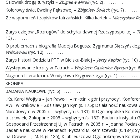
Człowiek drogą turystyki –
Zbigniew Mirek
(ryc. 2) . . . . . . . . .
Kolorowy świat Eweliny Pęksowej –
Zbigniew Świech
(ryc. 7) . . . . . . . 
Ze wspomnień i zapisków tatrzańskich. Kilka kartek –
Mieczysław R
.
Zarys dziejów „Rozrogów” do schyłku dawnej Rzeczypospolitej –
T
13) . . . . . . . . .
O problemach z biografią Macieja Bogusza Zygmunta Stęczyńskie
Wiśniewski
(ryc. 12) . . . . . . . . .
Zarys historii Oddziału PTT w Bielsku-Białej –
Jerzy Kapłon
(ryc. 10) . .
Występowanie kozicy w Tatrach –
Wojciech Gąsienica Byrcyn
(ryc. 6) 
Nagroda Literacka im. Władysława Krygowskiego (ryc. 1) . . . . . . . . .
KRONIKA
BADANIA NAUKOWE (ryc. 5) . . . . . . . . .
„Ks. Karol Wojtyła – Jan Paweł II – miłośnik gór i przyrody”. Konfe
AWF w Krakowie – Zdzisław Jan Ryn (s. 175); Działalność naukowa
Narodowym w 2005 r. – wgbyrcyn (s. 181); III Ogólnopolska Konfe
a człowiek, Zakopane 2005 – wgbyrcyn (s. 182); Badania Instytutu Ge
Gospodarki Przestrzennej UJ w Tatrach, w 2005 r. – Joanna Pociask-
Badania naukowe w Pieninach -Ryszard M. Remiszewski (s. 184);
na Orawie – J. M. R. (s. 185); X Jubileuszowa Ogólnokrajowa Konf