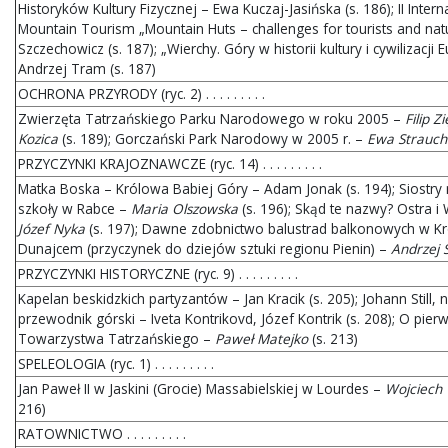
Historyków Kultury Fizycznej – Ewa Kuczaj-Jasińska (s. 186); II Inter
Mountain Tourism „Mountain Huts – challenges for tourists and nat
Szczechowicz (s. 187); „Wierchy. Góry w historii kultury i cywilizacj
Andrzej Tram (s. 187)
OCHRONA PRZYRODY (ryc. 2) . . . . . . . . .
Zwierzęta Tatrzańskiego Parku Narodowego w roku 2005 –
Filip 
Kozica
(s. 189); Gorczański Park Narodowy w 2005 r. –
Ewa Strauc
PRZYCZYNKI KRAJOZNAWCZE (ryc. 14) . . . . . . . . .
Matka Boska – Królowa Babiej Góry – Adam Jonak (s. 194); Siostry n
szkoły w Rabce –
Maria Olszowska
(s. 196); Skąd te nazwy? Ostra i
Józef Nyka
(s. 197); Dawne zdobnictwo balustrad balkonowych w Kr
Dunajcem (przyczynek do dziejów sztuki regionu Pienin) –
Andrzej 
PRZYCZYNKI HISTORYCZNE (ryc. 9) . . . . . . . . .
Kapelan beskidzkich partyzantów – Jan Kracik (s. 205); Johann Still, n
przewodnik górski – Iveta Kontrikovd, Józef Kontrik (s. 208); O pie
Towarzystwa Tatrzańskiego –
Paweł Matejko
(s. 213)
SPELEOLOGIA (ryc. 1) . . . . . . . . .
Jan Paweł II w Jaskini (Grocie) Massabielskiej w Lourdes –
Wojciech 
216)
RATOWNICTWO . . . . . . . . .