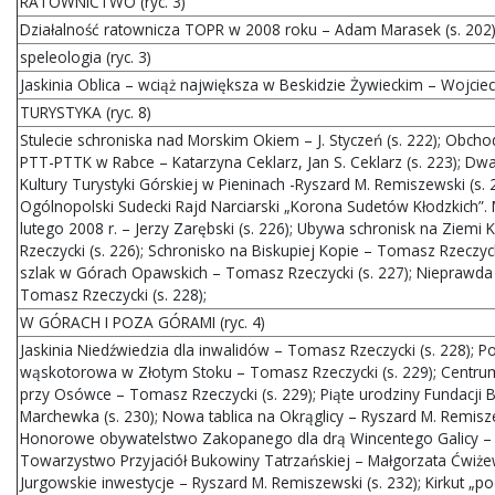
RATOWNICTWO (ryc. 3)
Działalność ratownicza TOPR w 2008 roku – Adam Marasek (s. 202
speleologia (ryc. 3)
Jaskinia Oblica – wciąż największa w Beskidzie Żywieckim – Wojciech
TURYSTYKA (ryc. 8)
Stulecie schroniska nad Morskim Okiem – J. Styczeń (s. 222); Obcho
PTT-PTTK w Rabce – Katarzyna Ceklarz, Jan S. Ceklarz (s. 223); Dwa
Kultury Turystyki Górskiej w Pieninach -Ryszard M. Remiszewski (s. 
Ogólnopolski Sudecki Rajd Narciarski „Korona Sudetów Kłodzkich”.
lutego 2008 r. – Jerzy Zarębski (s. 226); Ubywa schronisk na Ziemi
Rzeczycki (s. 226); Schronisko na Biskupiej Kopie – Tomasz Rzeczycki
szlak w Górach Opawskich – Tomasz Rzeczycki (s. 227); Nieprawda
Tomasz Rzeczycki (s. 228);
W GÓRACH I POZA GÓRAMI (ryc. 4)
Jaskinia Niedźwiedzia dla inwalidów – Tomasz Rzeczycki (s. 228); 
wąskotorowa w Złotym Stoku – Tomasz Rzeczycki (s. 229); Centru
przy Osówce – Tomasz Rzeczycki (s. 229); Piąte urodziny Fundacji 
Marchewka (s. 230); Nowa tablica na Okrąglicy – Ryszard M. Remisze
Honorowe obywatelstwo Zakopanego dla drą Wincentego Galicy – (
Towarzystwo Przyjaciół Bukowiny Tatrzańskiej – Małgorzata Ćwiżewi
Jurgowskie inwestycje – Ryszard M. Remiszewski (s. 232); Kirkut „