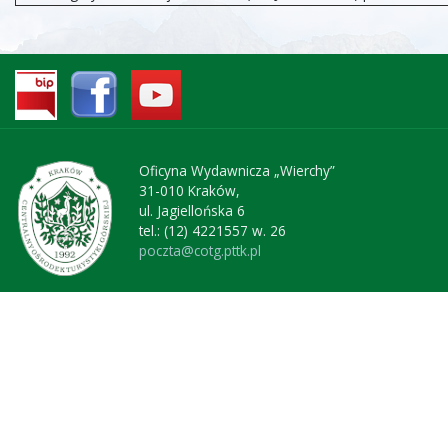
Oficyna Wydawnicza „Wierchy”
31-010 Kraków,
ul. Jagiellońska 6
tel.: (12) 4221557 w. 26
poczta@cotg.pttk.pl