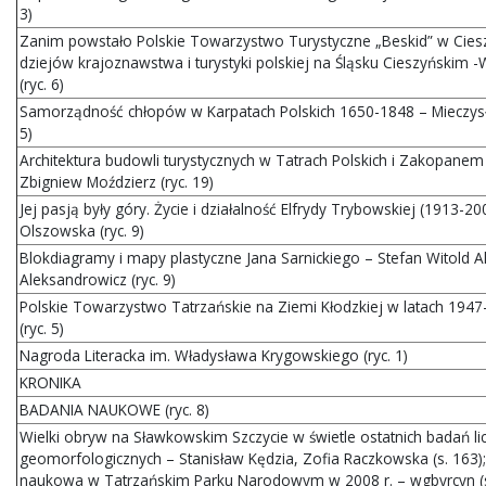
3)
Zanim powstało Polskie Towarzystwo Turystyczne „Beskid” w Ciesz
dziejów krajoznawstwa i turystyki polskiej na Śląsku Cieszyńskim 
(ryc. 6)
Samorządność chłopów w Karpatach Polskich 1650-1848 – Mieczysł
5)
Architektura budowli turystycznych w Tatrach Polskich i Zakopanem
Zbigniew Moździerz (ryc. 19)
Jej pasją były góry. Życie i działalność Elfrydy Trybowskiej (1913-20
Olszowska (ryc. 9)
Blokdiagramy i mapy plastyczne Jana Sarnickiego – Stefan Witold A
Aleksandrowicz (ryc. 9)
Polskie Towarzystwo Tatrzańskie na Ziemi Kłodzkiej w latach 1947
(ryc. 5)
Nagroda Literacka im. Władysława Krygowskiego (ryc. 1)
KRONIKA
BADANIA NAUKOWE (ryc. 8)
Wielki obryw na Sławkowskim Szczycie w świetle ostatnich badań l
geomorfologicznych – Stanisław Kędzia, Zofia Raczkowska (s. 163);
naukowa w Tatrzańskim Parku Narodowym w 2008 r. – wgbyrcyn (s.