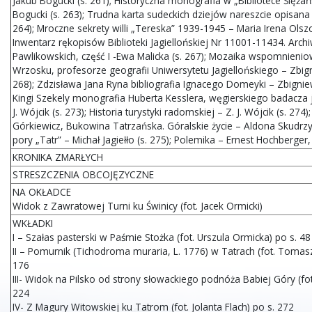
Jakub Bogucki (s. 261); Historyczna monografia w „Bibliotece Ślężań
Bogucki (s. 263); Trudna karta sudeckich dziejów nareszcie opisana 
264); Mroczne sekrety willi „Tereska” 1939-1945 – Maria Irena Olsz
Inwentarz rękopisów Biblioteki Jagiellońskiej Nr 11001-11434. A
Pawlikowskich, część I -Ewa Malicka (s. 267); Mozaika wspomnieni
Wrzosku, profesorze geografii Uniwersytetu Jagiellońskiego – Zbigni
268); Zdzisława Jana Ryna bibliografia Ignacego Domeyki – Zbigniew 
Kingi Szekely monografia Huberta Kesslera, węgierskiego badacza jas
J. Wójcik (s. 273); Historia turystyki radomskiej – Z. J. Wójcik (s. 274)
Górkiewicz, Bukowina Tatrzańska. Góralskie życie – Aldona Skudrzyk
pory „Tatr” – Michał Jagiełło (s. 275); Polemika – Ernest Hochberger,
KRONIKA ZMARŁYCH
STRESZCZENIA OBCOJĘZYCZNE
NA OKŁADCE
Widok z Zawratowej Turni ku Świnicy (fot. Jacek Ormicki)
WKŁADKI
I – Szałas pasterski w Paśmie Stożka (fot. Urszula Ormicka) po s. 48
II – Pomurnik (Tichodroma muraria, L. 1776) w Tatrach (fot. Tomasz
176
III- Widok na Pilsko od strony słowackiego podnóża Babiej Góry (fot.
224
IV- Z Magury Witowskiej ku Tatrom (fot. Jolanta Flach) po s. 272