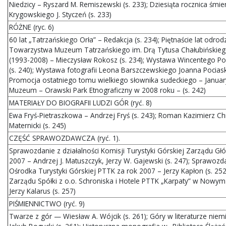
Niedzicy – Ryszard M. Remiszewski (s. 233); Dziesiąta rocznica śmi
Krygowskiego J. Styczeń (s. 233)
RÓŻNE (ryc. 6)
60 lat „Tatrzańskiego Orła” – Redakcja (s. 234); Piętnaście lat odr
Towarzystwa Muzeum Tatrzańskiego im. Drą Tytusa Chałubiński
(1993-2008) – Mieczysław Rokosz (s. 234); Wystawa Wincentego Po
(s. 240); Wystawa fotografii Leona Barszczewskiego Joanna Pociask-
Promocja ostatniego tomu wielkiego słownika sudeckiego – January 
Muzeum – Orawski Park Etnograficzny w 2008 roku – (s. 242)
MATERIAŁY DO BIOGRAFII LUDZI GÓR (ryć. 8)
Ewa Fryś-Pietraszkowa – Andrzej Fryś (s. 243); Roman Kazimierz Ch
Maternicki (s. 245)
CZĘŚĆ SPRAWOZDAWCZA (ryć. 1).
Sprawozdanie z działalności Komisji Turystyki Górskiej Zarządu 
2007 – Andrzej J. Matuszczyk, Jerzy W. Gajewski (s. 247); Sprawoz
Ośrodka Turystyki Górskiej PTTK za rok 2007 – Jerzy Kapłon (s. 252
Zarządu Spółki z o.o. Schroniska i Hotele PTTK „Karpaty” w Nowym
Jerzy Kalarus (s. 257)
PIŚMIENNICTWO (ryć. 9)
Twarze z gór — Wiesław A. Wójcik (s. 261); Góry w literaturze niem