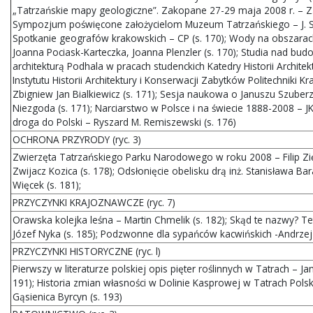
„Tatrzańskie mapy geologiczne”. Zakopane 27-29 maja 2008 r. – Z. J
Sympozjum poświęcone założycielom Muzeum Tatrzańskiego – J. Sty
Spotkanie geografów krakowskich – CP (s. 170); Wody na obszarac
Joanna Pociask-Karteczka, Joanna Plenzler (s. 170); Studia nad bu
architekturą Podhala w pracach studenckich Katedry Historii Architek
Instytutu Historii Architektury i Konserwacji Zabytków Politechniki K
Zbigniew Jan Bialkiewicz (s. 171); Sesja naukowa o Januszu Szuber
Niezgoda (s. 171); Narciarstwo w Polsce i na świecie 1888-2008 – JK
droga do Polski – Ryszard M. Remiszewski (s. 176)
OCHRONA PRZYRODY (ryc. 3)
Zwierzęta Tatrzańskiego Parku Narodowego w roku 2008 – Filip Z
Zwijacz Kozica (s. 178); Odsłonięcie obelisku drą inż. Stanisława B
Więcek (s. 181);
PRZYCZYNKI KRAJOZNAWCZE (ryc. 7)
Orawska kolejka leśna – Martin Chmelik (s. 182); Skąd te nazwy? Te
Józef Nyka (s. 185); Podzwonne dla sypańców kacwińskich -Andrzej
PRZYCZYNKI HISTORYCZNE (ryc. l)
Pierwszy w literaturze polskiej opis pięter roślinnych w Tatrach – Jan
191); Historia zmian własności w Dolinie Kasprowej w Tatrach Pols
Gąsienica Byrcyn (s. 193)